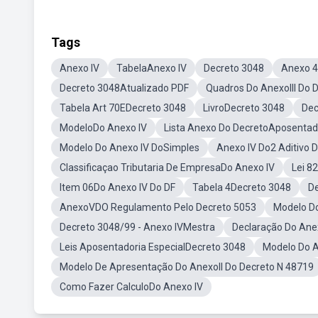
Tags
Anexo IV
TabelaAnexo IV
Decreto 3048
Anexo 4
Decreto 3048Atualizado PDF
Quadros Do AnexoIII Do 
Tabela Art 70EDecreto 3048
LivroDecreto 3048
Dec
ModeloDo Anexo IV
Lista Anexo Do DecretoAposentad
Modelo Do Anexo IV DoSimples
Anexo IV Do2 Aditivo 
Classificaçao Tributaria De EmpresaDo Anexo IV
Lei 8
Item 06Do Anexo IV Do DF
Tabela 4Decreto 3048
De
AnexoVDO Regulamento Pelo Decreto 5053
Modelo D
Decreto 3048/99 - Anexo IVMestra
Declaração Do Ane
Leis Aposentadoria EspecialDecreto 3048
Modelo Do A
Modelo De Apresentação Do AnexoII Do Decreto N 48719
Como Fazer CalculoDo Anexo IV