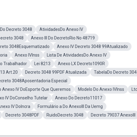
Do Decreto 3048
AtividadesDo Anexo IV
Decreto 3048
Anexo III Do DecretoRio No 48719
reto 3048Esquematizado
Anexo IV Decreto 3048 99Atualizado
oria
Anexo IVInss
Lista De AtividadesDo Anexo IV
Do Trabalhador
Lei 8213
Anexo LX Decreto1090R
213 Art.20
Decreto 3048 99PDF Atualizada
TabelaDo Decreto 304
creto 3048Aposentadoria Especial
o Anexo IV DoEsporte Que Queremos
Modelo Do Anexo IVInss
Lt
xo IV DoConselho Tutelar
Anexo Do Decreto11017
nexo IV DoIncra
Formulário a Do AnexoIII Da Uemg
Decreto 3048PDF
RuidoDecreto 3048
Decreto 79037 AnexoIII