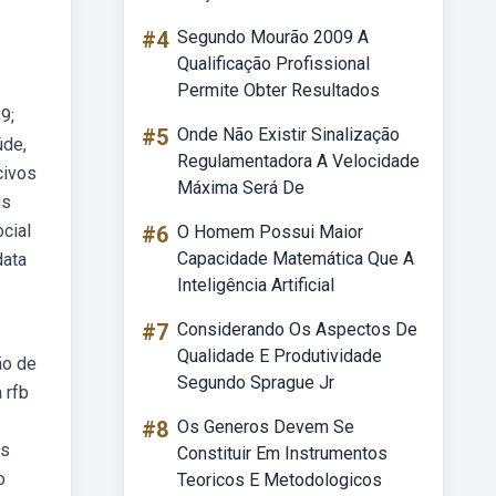
#4
Segundo Mourão 2009 A
Qualificação Profissional
Permite Obter Resultados
9;
#5
Onde Não Existir Sinalização
úde,
Regulamentadora A Velocidade
civos
Máxima Será De
us
cial
#6
O Homem Possui Maior
Capacidade Matemática Que A
data
Inteligência Artificial
#7
Considerando Os Aspectos De
Qualidade E Produtividade
ão de
Segundo Sprague Jr
 rfb
#8
Os Generos Devem Se
as
Constituir Em Instrumentos
o
Teoricos E Metodologicos