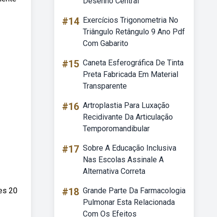
Desenho Central
#14
Exercícios Trigonometria No
Triângulo Retângulo 9 Ano Pdf
Com Gabarito
#15
Caneta Esferográfica De Tinta
Preta Fabricada Em Material
Transparente
#16
Artroplastia Para Luxação
Recidivante Da Articulação
Temporomandibular
#17
Sobre A Educação Inclusiva
Nas Escolas Assinale A
Alternativa Correta
es 20
#18
Grande Parte Da Farmacologia
Pulmonar Esta Relacionada
Com Os Efeitos