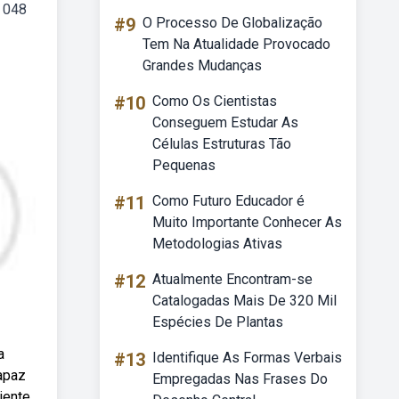
. 048
#9
O Processo De Globalização
Tem Na Atualidade Provocado
Grandes Mudanças
#10
Como Os Cientistas
Conseguem Estudar As
Células Estruturas Tão
Pequenas
#11
Como Futuro Educador é
Muito Importante Conhecer As
Metodologias Ativas
#12
Atualmente Encontram-se
Catalogadas Mais De 320 Mil
Espécies De Plantas
a
#13
Identifique As Formas Verbais
apaz
Empregadas Nas Frases Do
iente