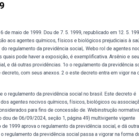
99
6 de maio de 1999. Dou de 7. 5. 1999, republicado em 12. 5. 199
ão aos agentes químicos, físicos e biológicos prejudiciais à sa
 do regulamento da previdência social,. Webo rol de agentes no
s quais pode haver a exposição, é exemplificativa. Arsênio e se
l, e dá outras providências. 1o o regulamento da previdência so
 decreto, com seus anexos. 2 o este decreto entra em vigor na 
o regulamento da previdência social no brasil. Este decreto é
o dos agentes nocivos químicos, físicos, biológicos ou associaç
 considerados para fins de concessão de. Webinstrução normativa
o dou de 06/09/2024, seção 1, página 49) multivigente vigente
io de 1999 aprova o regulamento da previdência social, e dá outr
º o regulamento da previdência social passa a vigorar na forma d