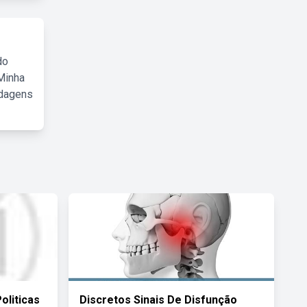
do
Minha
rdagens
oliticas
Discretos Sinais De Disfunção