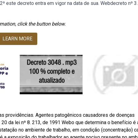
2º este decreto entra em vigor na data de sua. Webdecreto nº 3
mation, click the button below.
LEARN MORE
tras providências. Agentes patogênicos causadores de doenças
t. 20 da lei nº 8. 213, de 1991 Webo que determina o benefício é 
tatação no ambiente de trabalho, em condição (concentração) c
 é a exposição do trabalhador ao agente nocivo presente no amb