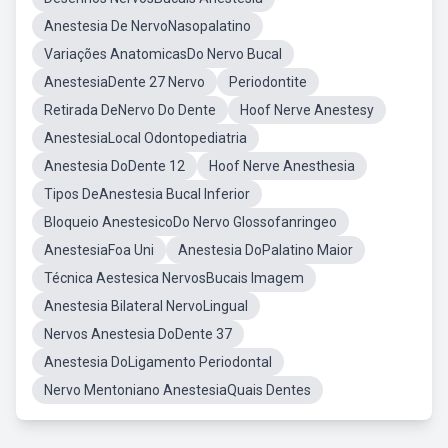
Anestesia De NervoNasopalatino
Variações AnatomicasDo Nervo Bucal
AnestesiaDente 27 Nervo
Periodontite
Retirada DeNervo Do Dente
Hoof Nerve Anestesy
AnestesiaLocal Odontopediatria
Anestesia DoDente 12
Hoof Nerve Anesthesia
Tipos DeAnestesia Bucal Inferior
Bloqueio AnestesicoDo Nervo Glossofanringeo
AnestesiaFoa Uni
Anestesia DoPalatino Maior
Técnica Aestesica NervosBucais Imagem
Anestesia Bilateral NervoLingual
Nervos Anestesia DoDente 37
Anestesia DoLigamento Periodontal
Nervo Mentoniano AnestesiaQuais Dentes