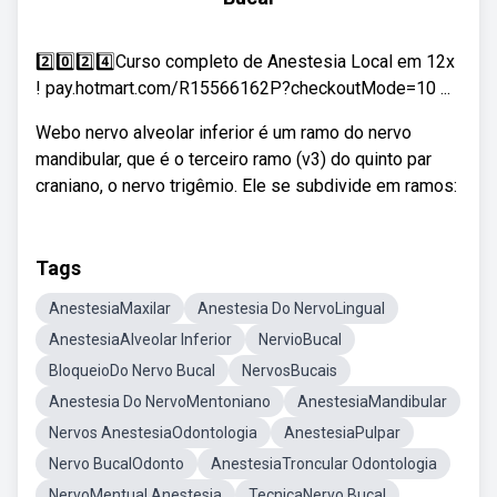
2️⃣0️⃣2️⃣4️⃣Curso completo de Anestesia Local em 12x
! pay.hotmart.com/R15566162P?checkoutMode=10 ...
Webo nervo alveolar inferior é um ramo do nervo
mandibular, que é o terceiro ramo (v3) do quinto par
craniano, o nervo trigêmio. Ele se subdivide em ramos:
Tags
AnestesiaMaxilar
Anestesia Do NervoLingual
AnestesiaAlveolar Inferior
NervioBucal
BloqueioDo Nervo Bucal
NervosBucais
Anestesia Do NervoMentoniano
AnestesiaMandibular
Nervos AnestesiaOdontologia
AnestesiaPulpar
Nervo BucalOdonto
AnestesiaTroncular Odontologia
NervoMentual Anestesia
TecnicaNervo Bucal