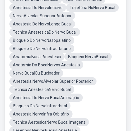
Anestesia Do NervoIncisivo
Trajetória NoNervo Bucal
NervoAlveolar Superior Anterior
Anestesia Do NervoLongo Bucal
Tecnica AnestesicaDo Nervo Bucal
Bloqueio Do NervoNasopalatino
Bloqueio Do NervoInfraorbitario
AnatomiaBucal Anestesia
Bloqueio NervoBuscal
Anatomia Da BocaNervos Anestesia
Nervo BucalOu Bucinador
Anestesia NervoAlveolar Superior Posterior
Técnica AnestésicaNervo Bucal
Anestesia Do Nervo BucalAnimação
Bloqueio Do NervoInfraorbital
Anestesia NervoInfra Orbitário
Tecnica AestesicaNervo Bucal Imagens
Desenhos NervosBucais Anestesia