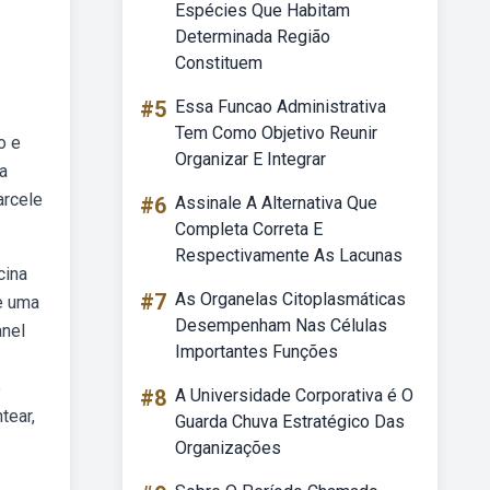
Espécies Que Habitam
Determinada Região
Constituem
#5
Essa Funcao Administrativa
Tem Como Objetivo Reunir
o e
Organizar E Integrar
a
arcele
#6
Assinale A Alternativa Que
Completa Correta E
Respectivamente As Lacunas
cina
#7
As Organelas Citoplasmáticas
e uma
Desempenham Nas Células
anel
Importantes Funções
e
#8
A Universidade Corporativa é O
tear,
Guarda Chuva Estratégico Das
Organizações