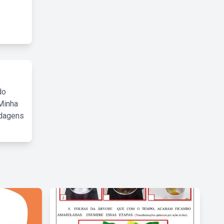
do
Minha
rdagens