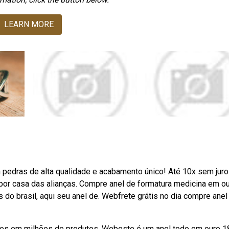
LEARN MORE
pedras de alta qualidade e acabamento único! Até 10x sem jur
 ️ por casa das alianças. Compre anel de formatura medicina em o
s do brasil, aqui seu anel de. Webfrete grátis no dia compre anel
ões em milhões de produtos. Webeste é um anel todo em ouro 1