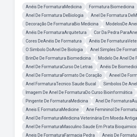
Anéis De FormaturaMedicina
Formatura Biomedicina
Anel De Formatura DeBiologia
Anel De Formatura De
Decoração De FormaturaBio Medicina
ModelosDe Anei
Anéis De FormaturaArquitetura
Cor Da Pedra ParaAne
Cores DeAnéis De Formatura
Anéis De FormaturaVeter
O Simbolo DoAnel De Biologia
Anel Simples De Forma
BrinDe De Formatura Biomedicina
Modelo De Anel De 
Anel De FormaturaCurso De Letras
Anéis De Biomedi
Anel De FormaturaFormato De Coração
Aneel De Form
Anel FormaturaTecnico Saude Bucal
Simbolos De Ane
Imagem De Anel De FormaturaDo Curso Bioinformática
Pingente De FormaturaMedicina
Anel De FormaturaAux
Aneis E FormaturaMedicine
Ane Femininol De Formatu
Anel De FormaturaMedicina Veterinária Em Moeda Antig
Anel De FormaturaMasculino Saude Em Prata Bioquimico
Aneis De FormaturaFarmacia Pedra
Aneis De Formatu