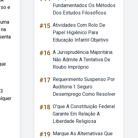
Fundamentados Os Métodos
rso e
Dos Estudos Filosóficos
 uma
#15
Atividades Com Rolo De
 na
Papel Higiênico Para
senta
Educação Infantil Objetivo
#16
A Jurisprudência Majoritária
Não Admite A Tentativa De
que.
Roubo Impróprio
#17
Requerimento Suspenso Por
Auditoria 1 Seguro
 3
Desemprego Como Resolver
alquer
#18
O'que A Constituição Federal
Garante Em Relação A
Liberdade Religiosa
#19
Marque As Alternativas Que