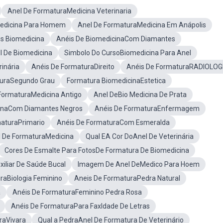
Anel De FormaturaMedicina Veterinaria
Medicina Para Homem
Anel De FormaturaMedicina Em Anápolis
s Biomedicina
Anéis De BiomedicinaCom Diamantes
l De Biomedicina
Simbolo Do CursoBiomedicina Para Anel
inária
Anéis De FormaturaDireito
Anéis De FormaturaRADIOLOG
turaSegundo Grau
Formatura BiomedicinaEstetica
FormaturaMedicina Antigo
Anel DeBio Medicina De Prata
cinaCom Diamantes Negros
Anéis De FormaturaEnfermagem
aturaPrimario
Anéis De FormaturaCom Esmeralda
l De FormaturaMedicina
Qual EA Cor DoAnel De Veterinária
Cores De Esmalte Para FotosDe Formatura De Biomedicina
iliar De Saúde Bucal
Imagem De Anel DeMedico Para Hoem
raBiologia Feminino
Aneis De FormaturaPedra Natural
a
Anéis De FormaturaFeminino Pedra Rosa
Anéis De FormaturaPara Faxldade De Letras
raVivara
Qual a PedraAnel De Formatura De Veterinário