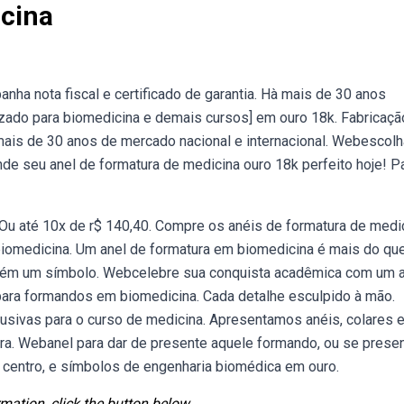
cina
nha nota fiscal e certificado de garantia. Hà mais de 30 anos
izado para biomedicina e demais cursos] em ouro 18k. Fabricaçã
mais de 30 anos de mercado nacional e internacional. Webescolh
e seu anel de formatura de medicina ouro 18k perfeito hoje! P
Ou até 10x de r$ 140,40. Compre os anéis de formatura de medi
biomedicina. Um anel de formatura em biomedicina é mais do qu
bém um símbolo. Webcelebre sua conquista acadêmica com um 
ara formandos em biomedicina. Cada detalhe esculpido à mão.
usivas para o curso de medicina. Apresentamos anéis, colares 
ara. Webanel para dar de presente aquele formando, ou se presen
centro, e símbolos de engenharia biomédica em ouro.
mation, click the button below.