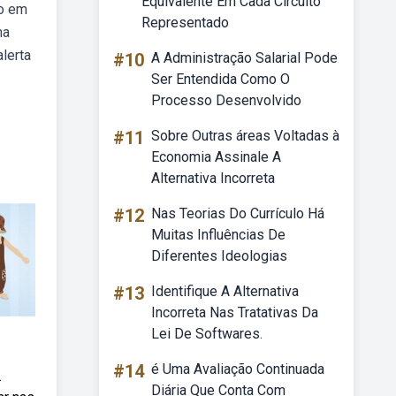
Equivalente Em Cada Circuito
do em
Representado
na
lerta
#10
A Administração Salarial Pode
Ser Entendida Como O
Processo Desenvolvido
#11
Sobre Outras áreas Voltadas à
Economia Assinale A
Alternativa Incorreta
#12
Nas Teorias Do Currículo Há
Muitas Influências De
Diferentes Ideologias
#13
Identifique A Alternativa
Incorreta Nas Tratativas Da
Lei De Softwares.
#14
é Uma Avaliação Continuada
.
Diária Que Conta Com