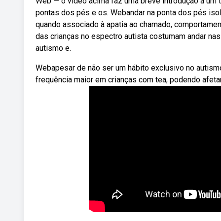
Web — o vídeo acima faz uma breve introdução a um t
pontas dos pés e os. Webandar na ponta dos pés isol
quando associado à apatia ao chamado, comportamen
das crianças no espectro autista costumam andar n
autismo e.
Webapesar de não ser um hábito exclusivo no autism
frequência maior em crianças com tea, podendo afetar