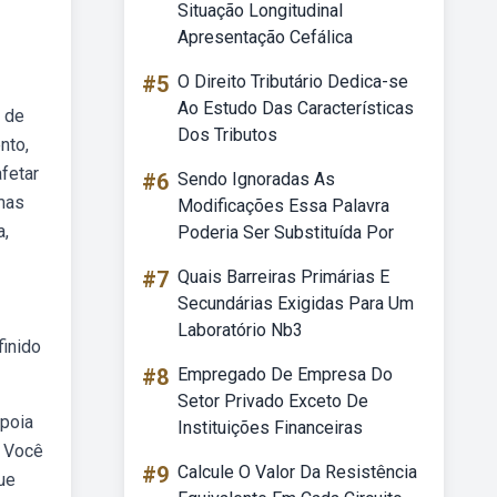
Situação Longitudinal
Apresentação Cefálica
#5
O Direito Tributário Dedica-se
Ao Estudo Das Características
 de
Dos Tributos
nto,
fetar
#6
Sendo Ignoradas As
 mas
Modificações Essa Palavra
a,
Poderia Ser Substituída Por
#7
Quais Barreiras Primárias E
Secundárias Exigidas Para Um
Laboratório Nb3
inido
#8
Empregado De Empresa Do
Setor Privado Exceto De
apoia
Instituições Financeiras
. Você
#9
Calcule O Valor Da Resistência
ue