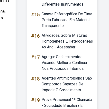
ar nas
Diferentes Instrumentos
 20%
#15
Caneta Esferográfica De Tinta
 o
Preta Fabricada Em Material
Transparente
#16
Atividades Sobre Misturas
Homogêneas E Heterogêneas
4o Ano - Acessaber
#17
Agregar Conhecimentos
Visando Melhoria Contínua
Nos Processos Internos
#18
Agentes Antimicrobianos São
Compostos Capazes De
Impedir O Crescimento
#19
Prova Presencial 1º Chamada
- Sociedade Brasileira E