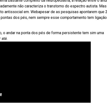
ema bastante complexo da neuropediatria, a relação entre o and
adamente não caracteriza o transtorno do espectro autista. Mas
to antissocial em. Webapesar de as pesquisas apontarem que
as pontas dos pés, nem sempre esse comportamento tem ligação
o, o andar na ponta dos pés de forma persistente tem sim uma
 até.