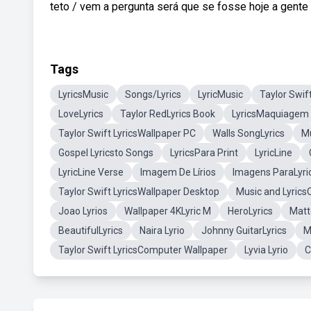
teto / vem a pergunta será que se fosse hoje a gente
Tags
LyricsMusic
Songs/Lyrics
LyricMusic
Taylor Swif
LoveLyrics
Taylor RedLyrics Book
LyricsMaquiagem
Taylor Swift LyricsWallpaper PC
Walls SongLyrics
Mu
Gospel Lyricsto Songs
LyricsPara Print
LyricLine
LyricLine Verse
Imagem De Lírios
Imagens ParaLyri
Taylor Swift LyricsWallpaper Desktop
Music and Lyrics
Joao Lyrios
Wallpaper 4KLyric M
HeroLyrics
Matt
BeautifulLyrics
Naira Lyrio
Johnny GuitarLyrics
M
Taylor Swift LyricsComputer Wallpaper
Lyvia Lyrio
C