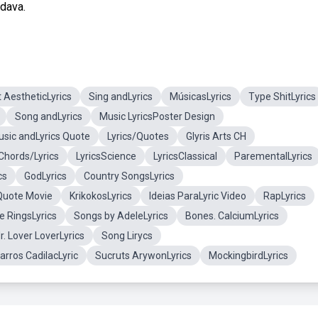
 dava.
t AestheticLyrics
Sing andLyrics
MúsicasLyrics
Type ShitLyrics
Song andLyrics
Music LyricsPoster Design
sic andLyrics Quote
Lyrics/Quotes
Glyris Arts CH
Chords/Lyrics
LyricsScience
LyricsClassical
ParementalLyrics
cs
GodLyrics
Country SongsLyrics
Quote Movie
KrikokosLyrics
Ideias ParaLyric Video
RapLyrics
e RingsLyrics
Songs by AdeleLyrics
Bones. CalciumLyrics
r. Lover LoverLyrics
Song Lirycs
arros CadilacLyric
Sucruts ArywonLyrics
MockingbirdLyrics