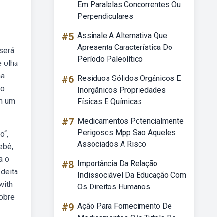
Em Paralelas Concorrentes Ou
Perpendiculares
#5
Assinale A Alternativa Que
Apresenta Característica Do
será
Período Paleolítico
e olha
na
#6
Resíduos Sólidos Orgânicos E
to
Inorgânicos Propriedades
em um
Físicas E Químicas
#7
Medicamentos Potencialmente
Perigosos Mpp Sao Aqueles
o“,
Associados A Risco
ebê,
a o
#8
Importância Da Relação
deita
Indissociável Da Educação Com
with
Os Direitos Humanos
sobre
#9
Ação Para Fornecimento De