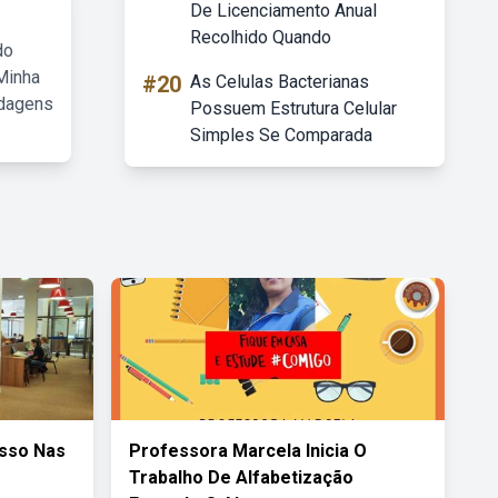
De Licenciamento Anual
Recolhido Quando
do
Minha
#20
As Celulas Bacterianas
rdagens
Possuem Estrutura Celular
Simples Se Comparada
esso Nas
Professora Marcela Inicia O
Trabalho De Alfabetização