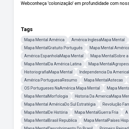
Webconheça 'colonização' em profundidade com nosso
Tags
Mapa Mental América
América InglesaMapa Mental
Mapa MentalGratuito Português
Mapa Mental Améric
América EspanholaMapa Mental
Mapa MentalSobre a
Mapa MentalDa América Latina
Mapa MentalAgropecu
HistoriografiaMapa Mental
Independencia Da Americ
América PortuguesaResumo
Mapa MentalAstecas
OS Portugueses NaAmérica Mapa Mental
Mapa Mental
Mapa MentalMorfologia
Historia Da AmericaMapa Men
Mapa Mental AméricaDo Sul Estratégia
Revolução Far
Mapa MentalDe História
Mapa MentalGuerra Fria
A
Mapa MentalBrasil Republica
Mapa MentalPaíses His
Mapa MentalDescobrimento Do Brasil
Primeiro Reina