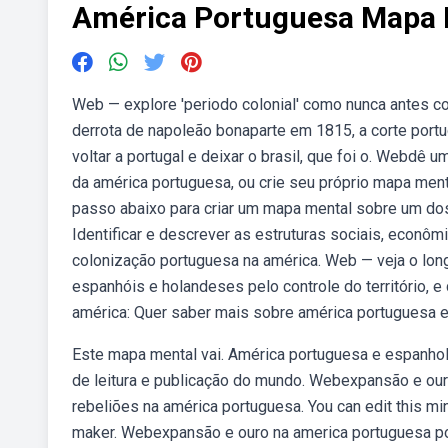
América Portuguesa Mapa 
Web — explore 'periodo colonial' como nunca antes 
derrota de napoleão bonaparte em 1815, a corte port
voltar a portugal e deixar o brasil, que foi o. Webdê
da américa portuguesa, ou crie seu próprio mapa men
passo abaixo para criar um mapa mental sobre um dos
Identificar e descrever as estruturas sociais, econôm
colonização portuguesa na américa. Web — veja o lo
espanhóis e holandeses pelo controle do território,
américa: Quer saber mais sobre américa portuguesa 
Este mapa mental vai. América portuguesa e espanhola.
de leitura e publicação do mundo. Webexpansão e our
rebeliões na américa portuguesa. You can edit this m
maker. Webexpansão e ouro na america portuguesa por