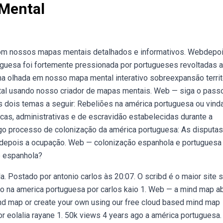
Mental
com nossos mapas mentais detalhados e informativos. Webdepo
uguesa foi fortemente pressionada por portugueses revoltadas a
 uma olhada em nosso mapa mental interativo sobreexpansão territ
tal usando nosso criador de mapas mentais. Web — siga o pass
 dois temas a seguir: Rebeliões na américa portuguesa ou vinda
icas, administrativas e de escravidão estabelecidas durante a
ngo processo de colonização da américa portuguesa: As disputa
 e depois a ocupação. Web — colonização espanhola e portuguesa
e espanhola?
 Postado por antonio carlos às 20:07. O scribd é o maior site s
o na america portuguesa por carlos kaio 1. Web — a mind map a
ind map or create your own using our free cloud based mind map
 eolalia rayane 1. 50k views 4 years ago a américa portuguesa.