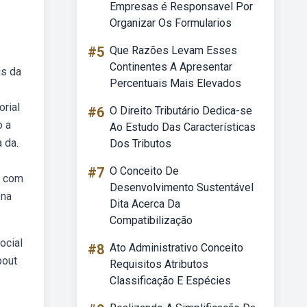
Empresas é Responsavel Por
Organizar Os Formularios
#5
Que Razões Levam Esses
Continentes A Apresentar
is da
Percentuais Mais Elevados
orial
#6
O Direito Tributário Dedica-se
o a
Ao Estudo Das Características
 da.
Dos Tributos
#7
O Conceito De
s com
Desenvolvimento Sustentável
 na
Dita Acerca Da
Compatibilização
ocial
#8
Ato Administrativo Conceito
bout
Requisitos Atributos
Classificação E Espécies