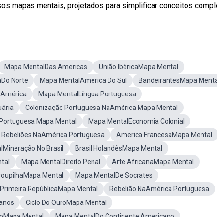
s mapas mentais, projetados para simplificar conceitos compl
Mapa MentalDas Americas
União IbéricaMapa Mental
aDo Norte
Mapa MentalAmerica Do Sul
BandeirantesMapa Menta
 América
Mapa MentalLíngua Portuguesa
ária
Colonização Portuguesa NaAmérica Mapa Mental
aPortuguesa Mapa Mental
Mapa MentalEconomia Colonial
Rebeliões NaAmérica Portuguesa
America FrancesaMapa Mental
Mineração No Brasil
Brasil HolandêsMapa Mental
tal
Mapa MentalDireito Penal
Arte AfricanaMapa Mental
roupilhaMapa Mental
Mapa MentalDe Socrates
 Primeira RepúblicaMapa Mental
Rebelião NaAmérica Portuguesa
panos
Ciclo Do OuroMapa Mental
doMapa Mental
Mapa MentalDo Continente Americano