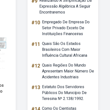
#9
Realizando A Simplificação Da
Expressão Algébrica A Seguir
Encontraremos
#10
Empregado De Empresa Do
Setor Privado Exceto De
Instituições Financeiras
#11
Quais São Os Estados
Brasileiros Com Maior
Influência Cultural Africana
#12
Quais Regiões Do Mundo
Apresentam Maior Número De
Acidentes Industriais
sos
#13
Estatuto Dos Servidores
to
Públicos Do Município De
Teresina Nº 2.138/1992.
#14
Como Os Cientistas