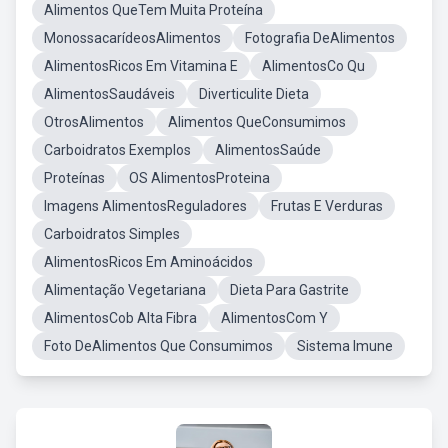
Alimentos QueTem Muita Proteína
MonossacarídeosAlimentos
Fotografia DeAlimentos
AlimentosRicos Em Vitamina E
AlimentosCo Qu
AlimentosSaudáveis
Diverticulite Dieta
OtrosAlimentos
Alimentos QueConsumimos
Carboidratos Exemplos
AlimentosSaúde
Proteínas
OS AlimentosProteina
Imagens AlimentosReguladores
Frutas E Verduras
Carboidratos Simples
AlimentosRicos Em Aminoácidos
Alimentação Vegetariana
Dieta Para Gastrite
AlimentosCob Alta Fibra
AlimentosCom Y
Foto DeAlimentos Que Consumimos
Sistema Imune