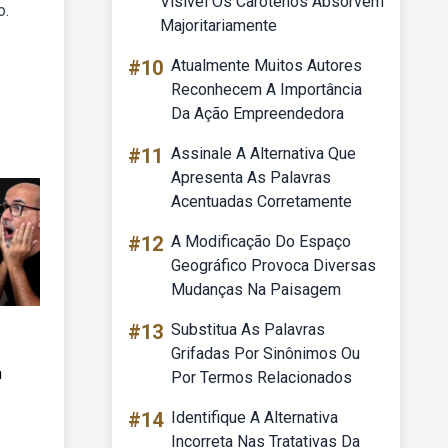
Visível Os Carotenos Absorvem
o.
Majoritariamente
#10
Atualmente Muitos Autores
Reconhecem A Importância
Da Ação Empreendedora
#11
Assinale A Alternativa Que
Apresenta As Palavras
Acentuadas Corretamente
#12
A Modificação Do Espaço
Geográfico Provoca Diversas
Mudanças Na Paisagem
#13
Substitua As Palavras
Grifadas Por Sinônimos Ou
m
Por Termos Relacionados
#14
Identifique A Alternativa
Incorreta Nas Tratativas Da