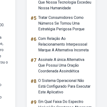
Que Nossa Tecnologia Excedeu
Nossa Humanidade
#5
Tratar Consumidores Como
Números Se Tornou Uma
00.
Estratégia Perigosa Porque
a
#6
Com Relação Ao
e,.
Relacionamento Interpessoal
iro
Marque A Alternativa Incorreta
e
#7
Assinale A única Alternativa
zou o
Que Possui Uma Oração
Coordenada Assindética
#8
O Sistema Operacional Não
o
Está Configurado Para Executar
Este Aplicativo
o
#9
Em Qual Faixa Do Espectro