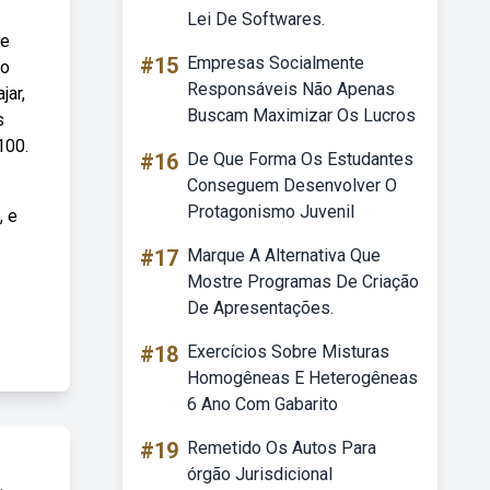
Lei De Softwares.
se
#15
Empresas Socialmente
 o
Responsáveis Não Apenas
jar,
Buscam Maximizar Os Lucros
s
100.
#16
De Que Forma Os Estudantes
Conseguem Desenvolver O
Protagonismo Juvenil
, e
#17
Marque A Alternativa Que
Mostre Programas De Criação
De Apresentações.
#18
Exercícios Sobre Misturas
Homogêneas E Heterogêneas
6 Ano Com Gabarito
#19
Remetido Os Autos Para
órgão Jurisdicional