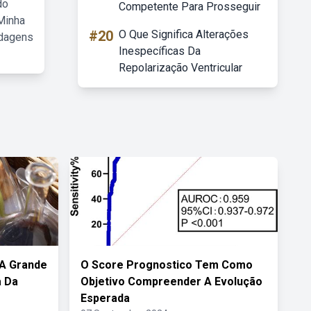
do
Competente Para Prosseguir
Minha
#20
O Que Significa Alterações
rdagens
Inespecíficas Da
Repolarização Ventricular
A Grande
O Score Prognostico Tem Como
a Da
Objetivo Compreender A Evolução
Esperada