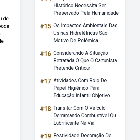
Histórico Necessita Ser
Preservado Pela Humanidade
u de
#15
Os Impactos Ambientais Das
 pode
Usinas Hidrelétricas São
m
Motivo De Polêmica
de
#16
Considerando A Situação
Retratada O Que O Cartunista
Pretende Criticar
#17
Atividades Com Rolo De
Papel Higiênico Para
Educação Infantil Objetivo
#18
Transitar Com O Veículo
Derramando Combustível Ou
Lubrificante Na Via
#19
Festividade Decoração De