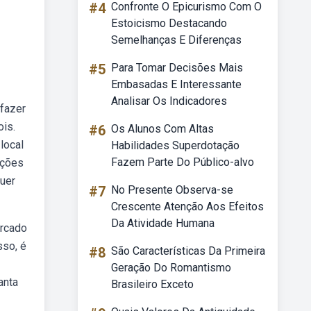
#4
Confronte O Epicurismo Com O
Estoicismo Destacando
Semelhanças E Diferenças
#5
Para Tomar Decisões Mais
Embasadas E Interessante
Analisar Os Indicadores
 fazer
ois.
#6
Os Alunos Com Altas
local
Habilidades Superdotação
Fazem Parte Do Público-alvo
ações
quer
#7
No Presente Observa-se
Crescente Atenção Aos Efeitos
Da Atividade Humana
ercado
sso, é
#8
São Características Da Primeira
Geração Do Romantismo
anta
Brasileiro Exceto