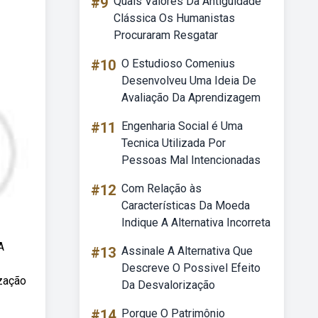
#9
Quais Valores Da Antiguidade
Clássica Os Humanistas
Procuraram Resgatar
#10
O Estudioso Comenius
Desenvolveu Uma Ideia De
Avaliação Da Aprendizagem
#11
Engenharia Social é Uma
Tecnica Utilizada Por
Pessoas Mal Intencionadas
#12
Com Relação às
Características Da Moeda
Indique A Alternativa Incorreta
A
#13
Assinale A Alternativa Que
Descreve O Possivel Efeito
ização
Da Desvalorização
#14
Porque O Patrimônio