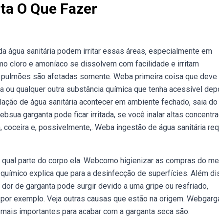
nta O Que Fazer
 da água sanitária podem irritar essas áreas, especialmente em
 cloro e amoníaco se dissolvem com facilidade e irritam
os pulmões são afetadas somente. Weba primeira coisa que deve
ia ou qualquer outra substância química que tenha acessível dep
lação de água sanitária acontecer em ambiente fechado, saia do 
sua garganta pode ficar irritada, se você inalar altas concentr
, coceira e, possivelmente,. Weba ingestão de água sanitária re
 qual parte do corpo ela. Webcomo higienizar as compras do m
 químico explica que para a desinfecção de superfícies. Além di
 dor de garganta pode surgir devido a uma gripe ou resfriado,
, por exemplo. Veja outras causas que estão na origem. Webgarg
ais importantes para acabar com a garganta seca são: