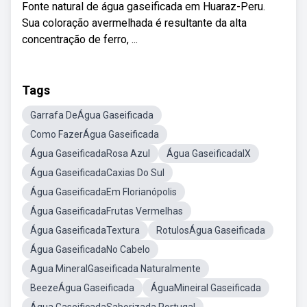
Fonte natural de água gaseificada em Huaraz-Peru.
Sua coloração avermelhada é resultante da alta
concentração de ferro, ...
Tags
Garrafa DeÁgua Gaseificada
Como FazerÁgua Gaseificada
Água GaseificadaRosa Azul
Água GaseificadaIX
Água GaseificadaCaxias Do Sul
Água GaseificadaEm Florianópolis
Água GaseificadaFrutas Vermelhas
Água GaseificadaTextura
RotulosÁgua Gaseificada
Água GaseificadaNo Cabelo
Agua MineralGaseificada Naturalmente
BeezeÁgua Gaseificada
ÁguaMineiral Gaseificada