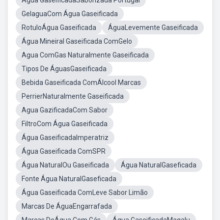
Água GaseificadaSaborizada Portugal
GelaguaCom Água Gaseificada
RotuloÁgua Gaseificada
ÁguaLevemente Gaseificada
Água Mineiral Gaseificada ComGelo
Agua ComGas Naturalmente Gaseificada
Tipos De ÁguasGaseificada
Bebida Gaseificada ComÁlcool Marcas
PerrierNaturalmente Gaseificada
Agua GazificadaCom Sabor
FiltroCom Água Gaseificada
Água GaseificadaImperatriz
Água Gaseificada ComSPR
Água NaturalOu Gaseificada
Água NaturalGaseficada
Fonte Água NaturalGaseficada
Água Gaseificada ComLeve Sabor Limão
Marcas De ÁguaEngarrafada