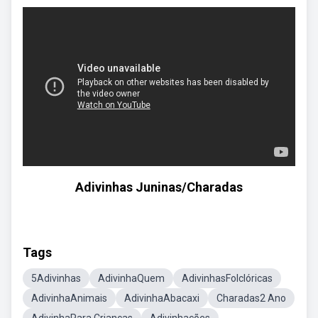
Adivinhas Juninas/Charadas
Tags
5Adivinhas
AdivinhaQuem
AdivinhasFolclóricas
AdivinhaAnimais
AdivinhaAbacaxi
Charadas2 Ano