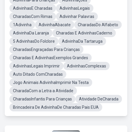
AdivinhaPara Crianças
Adivinhações
AdivinhasE Charadas
AdivinhasLegais
CharadasCom Rimas
Adivinhar Palavras
1Adivinha
AdivinhaAbacate
CharadasDo Alfabeto
AdivinhaDa Laranja
Charadas E AdivinhasCaderno
5 AdivinhasDo Folclore
AdivinhaDa Tartaruga
CharadasEngraçadas Para Crianças
Charadas E AdivinhasExemplos Grandes
AdivinhasLegais Imprimir
AdivinhasComplexas
Auto Ditado ComCharadas
Jogo Animais AdivinhaImprimir Na Testa
CharadaCom a Letra a Atividade
CharadasInfantis Para Crianças
Atividade DeCharada
Brincadeira De AdivinhaDe Charadas Pais EUA