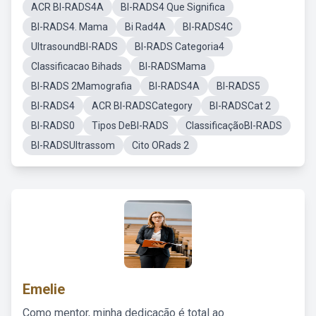
ACR BI-RADS4A
BI-RADS4 Que Significa
BI-RADS4. Mama
Bi Rad4A
BI-RADS4C
UltrasoundBI-RADS
BI-RADS Categoria4
Classificacao Bihads
BI-RADSMama
BI-RADS 2Mamografia
BI-RADS4A
BI-RADS5
BI-RADS4
ACR BI-RADSCategory
BI-RADSCat 2
BI-RADS0
Tipos DeBI-RADS
ClassificaçãoBI-RADS
BI-RADSUltrassom
Cito ORads 2
Emelie
Como mentor, minha dedicação é total ao