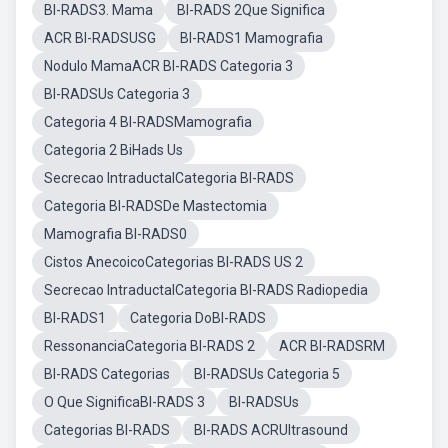
BI-RADS3. Mama
BI-RADS 2Que Significa
ACR BI-RADSUSG
BI-RADS1 Mamografia
Nodulo MamaACR BI-RADS Categoria 3
BI-RADSUs Categoria 3
Categoria 4 BI-RADSMamografia
Categoria 2 BiHads Us
Secrecao IntraductalCategoria BI-RADS
Categoria BI-RADSDe Mastectomia
Mamografia BI-RADS0
Cistos AnecoicoCategorias BI-RADS US 2
Secrecao IntraductalCategoria BI-RADS Radiopedia
BI-RADS1
Categoria DoBI-RADS
RessonanciaCategoria BI-RADS 2
ACR BI-RADSRM
BI-RADS Categorias
BI-RADSUs Categoria 5
O Que SignificaBI-RADS 3
BI-RADSUs
Categorias BI-RADS
BI-RADS ACRUltrasound