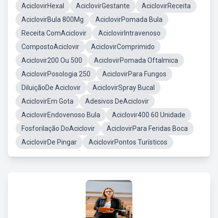
AciclovirHexal
AciclovirGestante
AciclovirReceita
AciclovirBula 800Mg
AciclovirPomada Bula
Receita ComAciclovir
AciclovirIntravenoso
CompostoAciclovir
AciclovirComprimido
Aciclovir200 Ou 500
AciclovirPomada Oftalmica
AciclovirPosologia 250
AciclovirPara Fungos
DiluiçãoDe Aciclovir
AciclovirSpray Bucal
AciclovirEm Gota
Adesivos DeAciclovir
AciclovirEndovenoso Bula
Aciclovir400 60 Unidade
Fosforilação DoAciclovir
AciclovirPara Feridas Boca
AciclovirDe Pingar
AciclovirPontos Turísticos