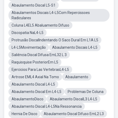
Abaulamento Discal L5-S1
Abaulamentos Discais L4-L5Com Repercissoes
Radiculares
Coluna L4EL5 Abaluamento Difuso
Discopatia NaL4-L5
Protrusão DiscalIndentando O Saco Dural Em L1A L5
L4-L5Movimentação
Abaulamento Discais L4-L5
Saliência Discal Difusa EmL32 L 3
Raquisquise PosteriorEm L5
Ejercicios Para Las VertebrasL4-L5
Artrose EML4 Axial Na Tomo
Abaulamento
Abaulamento Discal L4-L5
Abaulamento Discal Em L4-L5
Problemas De Coluna
AbaulamentoDisco
Abaulamento DiscalL3 L4-L5
Abaulamento Discal L4-L5Na Ressonancia
Hernia De Disco
Abaulamento Discal Difuso EmL2 L3