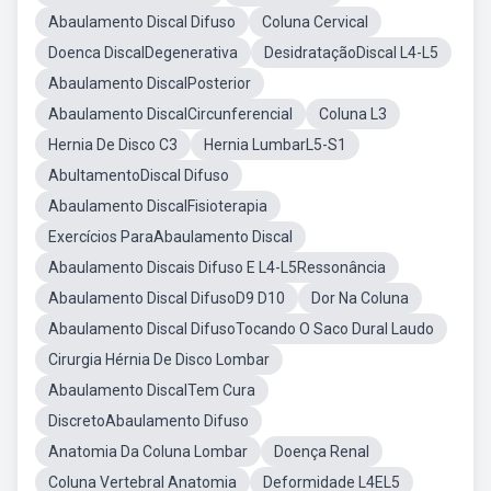
Abaulamento Discal Difuso
Coluna Cervical
Doenca DiscalDegenerativa
DesidrataçãoDiscal L4-L5
Abaulamento DiscalPosterior
Abaulamento DiscalCircunferencial
Coluna L3
Hernia De Disco C3
Hernia LumbarL5-S1
AbultamentoDiscal Difuso
Abaulamento DiscalFisioterapia
Exercícios ParaAbaulamento Discal
Abaulamento Discais Difuso E L4-L5Ressonância
Abaulamento Discal DifusoD9 D10
Dor Na Coluna
Abaulamento Discal DifusoTocando O Saco Dural Laudo
Cirurgia Hérnia De Disco Lombar
Abaulamento DiscalTem Cura
DiscretoAbaulamento Difuso
Anatomia Da Coluna Lombar
Doença Renal
Coluna Vertebral Anatomia
Deformidade L4EL5