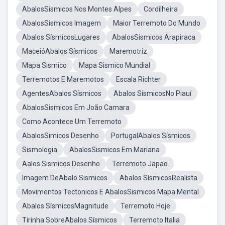
AbalosSismicos Nos Montes Alpes
Cordilheira
AbalosSismicos Imagem
Maior Terremoto Do Mundo
Abalos SísmicosLugares
AbalosSismicos Arapiraca
MaceióAbalos Sísmicos
Maremotriz
Mapa Sismico
Mapa Sismico Mundial
Terremotos E Maremotos
Escala Richter
AgentesAbalos Sísmicos
Abalos SísmicosNo Piauí
AbalosSismicos Em João Camara
Como Acontece Um Terremoto
AbalosSimicos Desenho
PortugalAbalos Sísmicos
Sismologia
AbalosSismicos Em Mariana
Aalos Sismicos Desenho
Terremoto Japao
Imagem DeAbalo Sismicos
Abalos SísmicosRealista
Movimentos Tectonicos E AbalosSismicos Mapa Mental
Abalos SísmicosMagnitude
Terremoto Hoje
Tirinha SobreAbalos Sísmicos
Terremoto Italia