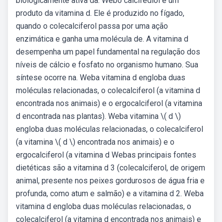
biologicamente ativa da. Webo calcifediol é um
produto da vitamina d. Ele é produzido no fígado,
quando o colecalciferol passa por uma ação
enzimática e ganha uma molécula de. A vitamina d
desempenha um papel fundamental na regulação dos
níveis de cálcio e fosfato no organismo humano. Sua
síntese ocorre na. Weba vitamina d engloba duas
moléculas relacionadas, o colecalciferol (a vitamina d
encontrada nos animais) e o ergocalciferol (a vitamina
d encontrada nas plantas). Weba vitamina \( d \)
engloba duas moléculas relacionadas, o colecalciferol
(a vitamina \( d \) encontrada nos animais) e o
ergocalciferol (a vitamina d Webas principais fontes
dietéticas são a vitamina d 3 (colecalciferol, de origem
animal, presente nos peixes gordurosos de água fria e
profunda, como atum e salmão) e a vitamina d 2. Weba
vitamina d engloba duas moléculas relacionadas, o
colecalciferol (a vitamina d encontrada nos animais) e