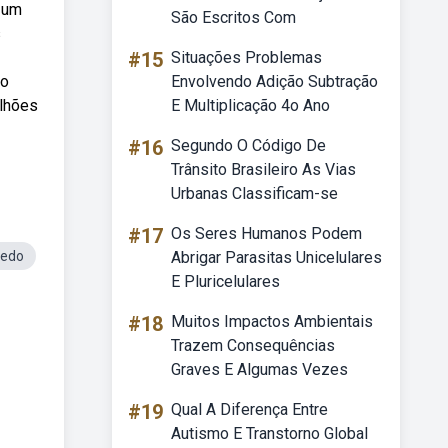
o um
São Escritos Com
s
#15
Situações Problemas
ão
Envolvendo Adição Subtração
lhões
E Multiplicação 4o Ano
#16
Segundo O Código De
Trânsito Brasileiro As Vias
Urbanas Classificam-se
#17
Os Seres Humanos Podem
uedo
Abrigar Parasitas Unicelulares
E Pluricelulares
#18
Muitos Impactos Ambientais
Trazem Consequências
Graves E Algumas Vezes
#19
Qual A Diferença Entre
Autismo E Transtorno Global