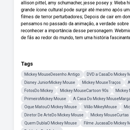
allison pittel, amy schumacher, jesse posey y. Weba h
grande ícone cultural pode surgir até mesmo após um
filmes de terror perturbadores; Depois de cair em d
pensamos no passado da animação, a verdade sobre 
reconhecer a importância desse personagem. Webmic
de fãs ao redor do mundo, tem uma história fascinante
Tags
Mickey MouseDesenho Antigo
DVD a CasaDo Mickey 
Disney JuniorMickey Mouse
Mickey MouseTraços
A
FotosDo Mickey
Mickey MouseCartoon 90s
Mickey
PrimeiroMickey Mouse
A Casa Do Mickey MouseMargar
Oque MatouO Mickey Mouse
Vilão MikeyMouse
Mi
Diretor De ArteDo Mickey Mouse
Mickey MouseCurtas
Quem DublaO Mickey Mouse
Filme JucasaDo Mickey 