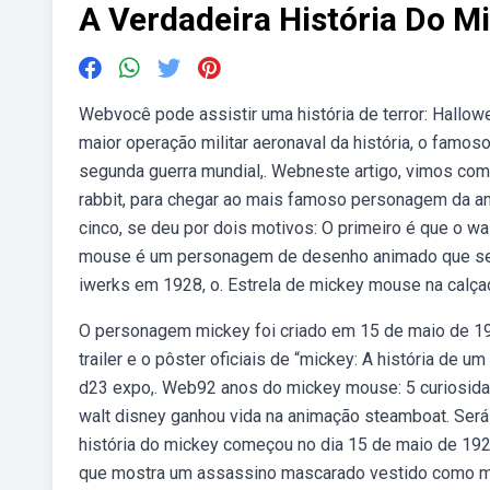
A Verdadeira História Do M
Webvocê pode assistir uma história de terror: Hall
maior operação militar aeronaval da história, o famoso
segunda guerra mundial,. Webneste artigo, vimos com
rabbit, para chegar ao mais famoso personagem da a
cinco, se deu por dois motivos: O primeiro é que o 
mouse é um personagem de desenho animado que se to
iwerks em 1928, o. Estrela de mickey mouse na calç
O personagem mickey foi criado em 15 de maio de 192
trailer e o pôster oficiais de “mickey: A história de
d23 expo,. Web92 anos do mickey mouse: 5 curiosida
walt disney ganhou vida na animação steamboat. Será 
história do mickey começou no dia 15 de maio de 1928,
que mostra um assassino mascarado vestido como mick