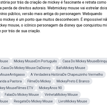
istória por trás da criação de mickey é fascinante e retrata com
a perda de direitos autorais. Webmickey mouse vai estrelar doi
omínio público, versão mais antiga do personagem. Webquando
o mickey é um ponto que muitos desconhecem. É impossível n
key mouse, o icônico personagem da disney que conquistou mi
 por trás de sua criação.
Mouse
Mickey MouseEm Português
Casa Do Mickey MouseBrinq
 Casa Do Mickey Mouse DaDisney
BafoMickey Mouse
 MouseAntigasso
A Verdadeira HistóriaDe Chapeuzinho Vermelho
ida a Pastora
FilmeDo Mickey
MickeyPreto E Branco
ckey MouseFilmes ETV
MickeyAnos 90
FalasDo Mickey Mouse
VinhetaMickey Mouse
Mouse
ResgateDo Mickey Mouse
LivroMickey Mouse