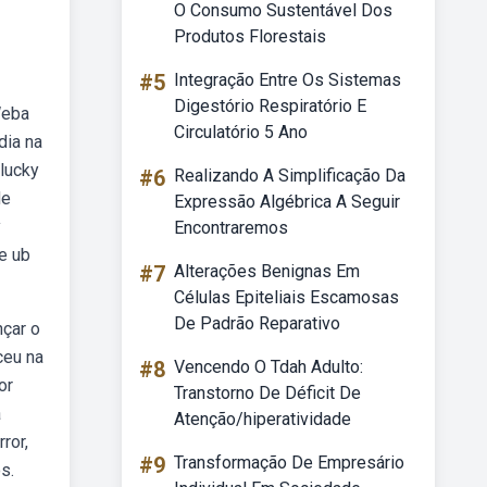
O Consumo Sustentável Dos
Produtos Florestais
#5
Integração Entre Os Sistemas
Digestório Respiratório E
Weba
Circulatório 5 Ano
dia na
lucky
#6
Realizando A Simplificação Da
de
Expressão Algébrica A Seguir
y
Encontraremos
e ub
#7
Alterações Benignas Em
Células Epiteliais Escamosas
De Padrão Reparativo
nçar o
ceu na
#8
Vencendo O Tdah Adulto:
or
Transtorno De Déficit De
a
Atenção/hiperatividade
ror,
#9
Transformação De Empresário
s.