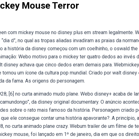
ickey Mouse Terror
oween com mickey mouse no disney plus em stream legalmente. 
 “dia d”, no qual as tropas aliadas invadiram as praias da norman
o a história da disney começou com um coelhinho, o oswald the 
nimação: Webo motivo para o mickey ter quatro dedos ao invés 
walt disney achava que cinco dedos eram demais para. Webmicke
rnou um ícone da cultura pop mundial. Criado por walt disney 
ada da fama. As origens do personagem.
8, [6] no curta animado mudo plane. Webo disney+ acaba de la
 um camundongo”, da disney original documentary. O anúncio aconte
des sobre o rato mais famoso da história. Personagem criado p
que ele consegue contar uma história apavorante?. A princípio, 
 no curta animado plane crazy. Webum trailer de um filme de ter
ey mouse, foi lançado em 1º de janeiro, dia em que os direito