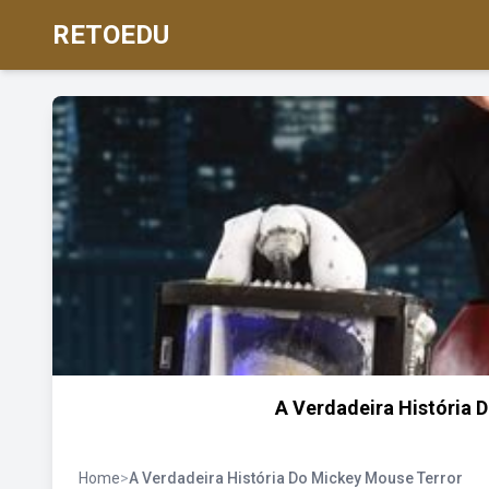
RETOEDU
A Verdadeira História 
Home
>
A Verdadeira História Do Mickey Mouse Terror