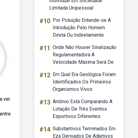
Individual Em Sociedade
Limitada Unipessoal
#10
Por Poluição Entende-se A
Introdução Pelo Homem
Direta Ou Indiretamente
#11
Onde Não Houver Sinalização
Regulamentadora A
Velocidade Máxima Será De
#12
Em Qual Era Geológica Foram
Identificados Os Primeiros
Organismos Vivos
a ver
#13
Antônio Está Comparando A
Lotação De Três Eventos
entre
Esportivos Diferentes
#14
Substantivos Terminados Em
Eza Derivados De Adjetivos