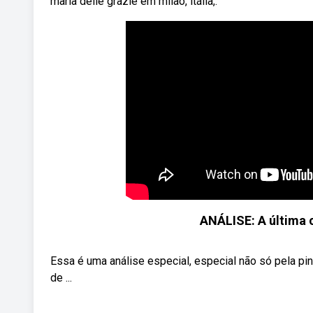
maria delle grazie em milão, itália,.
ANÁLISE: A última 
Essa é uma análise especial, especial não só pela pi
de ...