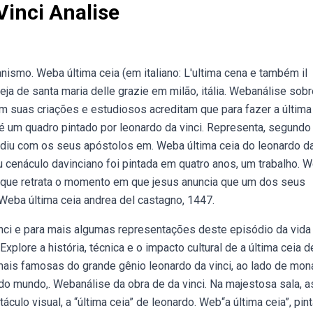
Vinci Analise
nismo. Weba última ceia (em italiano: L'ultima cena e também il
eja de santa maria delle grazie em milão, itália. Webanálise sobr
em suas criações e estudiosos acreditam que para fazer a última 
é um quadro pintado por leonardo da vinci. Representa, segundo
vidiu com os seus apóstolos em. Weba última ceia do leonardo d
 cenáculo davinciano foi pintada em quatro anos, um trabalho. 
ci, que retrata o momento em que jesus anuncia que um dos seus
. Weba última ceia andrea del castagno, 1447.
vinci e para mais algumas representações deste episódio da vida
xplore a história, técnica e o impacto cultural de a última ceia d
mais famosas do grande gênio leonardo da vinci, ao lado de mona
o mundo,. Webanálise da obra de da vinci. Na majestosa sala, a
culo visual, a “última ceia” de leonardo. Web“a última ceia”, pin