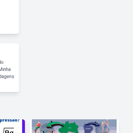
do
Minha
rdagens