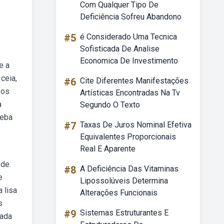
Com Qualquer Tipo De
Deficiência Sofreu Abandono
#5
é Considerado Uma Tecnica
Sofisticada De Analise
Economica De Investimento
e a
ceia,
#6
Cite Diferentes Manifestações
 os
Artísticas Encontradas Na Tv
a
Segundo O Texto
Weba
#7
Taxas De Juros Nominal Efetiva
Equivalentes Proporcionais
Real E Aparente
 de.
#8
A Deficiência Das Vitaminas
e
Lipossolúveis Determina
 lisa
Alterações Funcionais
s
#9
Sistemas Estruturantes E
tada