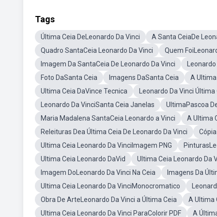
Tags
Última Ceia DeLeonardo Da Vinci
A Santa CeiaDe Leona
Quadro SantaCeia Leonardo Da Vinci
Quem FoiLeonard
Imagem Da SantaCeia De Leonardo Da Vinci
Leonardo 
Foto DaSanta Ceia
Imagens DaSanta Ceia
A Ultima
Ultima Ceia DaVince Tecnica
Leonardo Da Vinci Última
Leonardo Da VinciSanta Ceia Janelas
UltimaPascoa D
Maria Madalena SantaCeia Leonardo a Vinci
A Ultima 
Releituras Dea Última Ceia De Leonardo Da Vinci
Cópia
Ultima Ceia Leonardo Da VinciImagem PNG
PinturasLe
Ultima Ceia Leonardo DaVid
Ultima Ceia Leonardo Da V
Imagem DoLeonardo Da Vinci Na Ceia
Imagens Da Últi
Ultima Ceia Leonardo Da VinciMonocromatico
Leonard
Obra De ArteLeonardo Da Vinci a Última Ceia
A Ultima
Ultima Ceia Leonardo Da Vinci ParaColorir PDF
A Últim