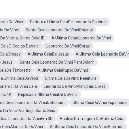
rdo Da Vinci
Pintura a Ultima CeiaDe Leonardo Da Vinci
o Da Vinci
Santa Ceia Leonardo Da VinciOriginal
Da Vinci a Última CeiaHD
A Ultima CeiaeLeonardo Da Vinci
 CeiaO Codigo DaVinci
Leonardo Da VinciObras
 CeiaCreepy
A Ultima CeiaDe Jesus
A Ultima Ceia Leonardo DaVi
e Jesus
Santa Ceia Leonardo Da Vinci ParaColorir
CeiaDe Tintoretto
A Ultima CeiaPupilo DaVinci
 a Última CeiaDaVinci
Ultima CeiaDaVinci Releitura
onardo Da Vinci Ceia
Leonardo Da VinciPrincipais Obras
inci4K
Replicas a Última CeiaDe DaVinci
ma Ceia Leonardo Da VinciDetalhado
Última CeiaDaVinci Espelhada
o Da VinciPaintings Santa Seia
 Ceia Leonardo Da VinciEm 3D
Analise Da Imagem DaAutima Ceia
a CeiaAlunos De DaVinci
A Ultima Ceia Leonardo Da VinciAlterada