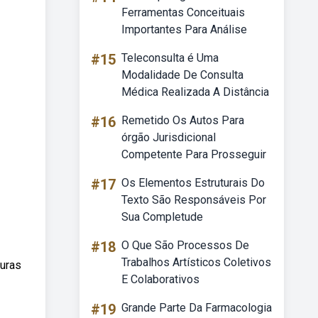
Ferramentas Conceituais
Importantes Para Análise
#15
Teleconsulta é Uma
Modalidade De Consulta
Médica Realizada A Distância
#16
Remetido Os Autos Para
órgão Jurisdicional
Competente Para Prosseguir
#17
Os Elementos Estruturais Do
Texto São Responsáveis Por
Sua Completude
#18
O Que São Processos De
Trabalhos Artísticos Coletivos
turas
E Colaborativos
#19
Grande Parte Da Farmacologia