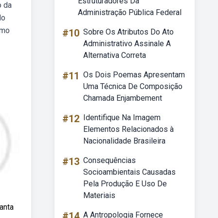
Estruturadores Da
o da
Administração Pública Federal
do
imo
#10
Sobre Os Atributos Do Ato
Administrativo Assinale A
Alternativa Correta
#11
Os Dois Poemas Apresentam
Uma Técnica De Composição
Chamada Enjambement
#12
Identifique Na Imagem
Elementos Relacionados à
Nacionalidade Brasileira
#13
Consequências
Socioambientais Causadas
Pela Produção E Uso De
Materiais
santa
#14
A Antropologia Fornece