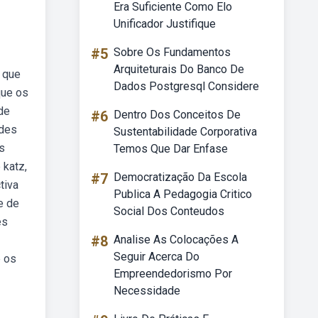
Era Suficiente Como Elo
Unificador Justifique
#5
Sobre Os Fundamentos
Arquiteturais Do Banco De
 que
Dados Postgresql Considere
que os
de
#6
Dentro Dos Conceitos De
ades
Sustentabilidade Corporativa
s
Temos Que Dar Enfase
 katz,
#7
Democratização Da Escola
tiva
Publica A Pedagogia Critico
e de
Social Dos Conteudos
es
#8
Analise As Colocações A
Seguir Acerca Do
e os
Empreendedorismo Por
Necessidade