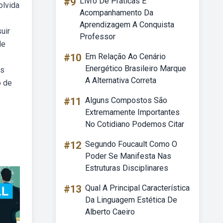
#9
Livro De Práticas E
olvida
Acompanhamento Da
Aprendizagem A Conquista
uir
Professor
de
#10
Em Relação Ao Cenário
Energético Brasileiro Marque
os
A Alternativa Correta
o de
#11
Alguns Compostos São
Extremamente Importantes
No Cotidiano Podemos Citar
#12
Segundo Foucault Como O
Poder Se Manifesta Nas
Estruturas Disciplinares
#13
Qual A Principal Característica
Da Linguagem Estética De
Alberto Caeiro