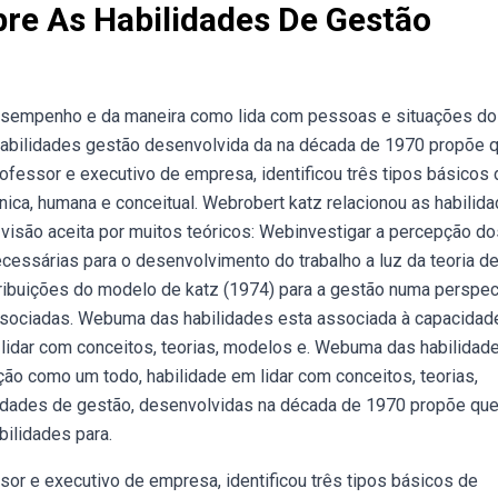
bre As Habilidades De Gestão
esempenho e da maneira como lida com pessoas e situações do
 habilidades gestão desenvolvida da na década de 1970 propõe 
rofessor e executivo de empresa, identificou três tipos básicos 
nica, humana e conceitual. Webrobert katz relacionou as habilid
visão aceita por muitos teóricos: Webinvestigar a percepção do
ecessárias para o desenvolvimento do trabalho a luz da teoria de
ntribuições do modelo de katz (1974) para a gestão numa perspec
ssociadas. Webuma das habilidades esta associada à capacidad
 lidar com conceitos, teorias, modelos e. Webuma das habilidad
ção como um todo, habilidade em lidar com conceitos, teorias,
lidades de gestão, desenvolvidas na década de 1970 propõe qu
bilidades para.
sor e executivo de empresa, identificou três tipos básicos de