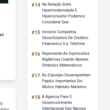
#14
Na Relação Entre
Hipermodernidade E
Hiperconsumo Podemos
Considerar Que:
#15
Iresolve Companhia
sam
Securitizadora De Creditos
Financeiros S.a. Telefone
#16
Represente As Expressões
Algébricas Usando Apenas
Símbolos Matemáticos
#17
As Esponjas Desempenham
Papéis Importantes Em
Muitos Habitats Marinhos
#18
A Agencia Para O
Desenvolvimento
do
Internacional Das Nacoes
Minha