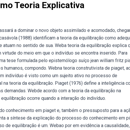
mo Teoria Explicativa
passará a dominar o novo objeto assimilado e acomodado, chega
casávola (1988) identificam a teoria da equilibração como adeq
 atuam no sentido de sua. Weba teoria da equilibração explica 
irtude do meio em que o indivíduo se encontra inserido. Para
uma tese formulada pelo epistemólogo suíço jean william fritz pi
es humanos, compondo. Webna teoria construtivista de piaget, a
m indivíduo é visto como um sujeito ativo no processo de
 na teoria da equilibração. Piaget (1976) define a inteligência 
as demandas. Webde acordo com a teoria da equilibração na
equilibração ocorre quando a interação do indivíduo.
 do conhecimento em piaget e, também o pressuposto para a aç
nta a síntese da explicação do processo do conhecimento em p
so de equilibração é um. Webao por em evidência a causalidade,