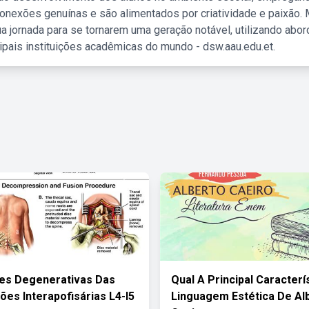
nexões genuínas e são alimentados por criatividade e paixão. 
a jornada para se tornarem uma geração notável, utilizando abo
ipais instituições acadêmicas do mundo - dsw.aau.edu.et.
es Degenerativas Das
Qual A Principal Caracterí
ões Interapofisárias L4-l5
Linguagem Estética De Al