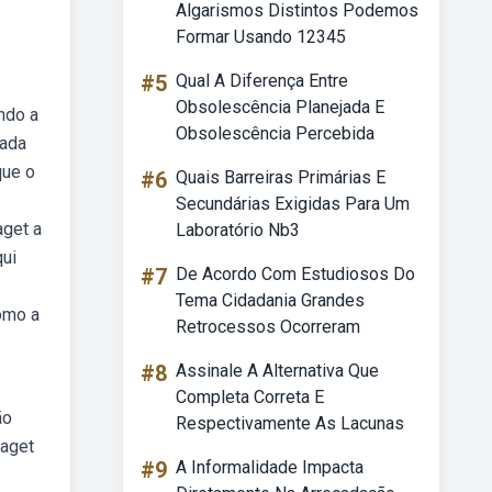
Algarismos Distintos Podemos
Formar Usando 12345
#5
Qual A Diferença Entre
Obsolescência Planejada E
ndo a
Obsolescência Percebida
uada
que o
#6
Quais Barreiras Primárias E
Secundárias Exigidas Para Um
aget a
Laboratório Nb3
qui
#7
De Acordo Com Estudiosos Do
Tema Cidadania Grandes
como a
Retrocessos Ocorreram
#8
Assinale A Alternativa Que
Completa Correta E
ão
Respectivamente As Lacunas
iaget
#9
A Informalidade Impacta