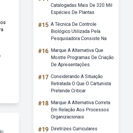
Catalogadas Mais De 320 Mil
Espécies De Plantas
 os
#15
A Técnica De Controle
ra
Biológico Utilizada Pela
Pesquisadora Consiste Na
#16
Marque A Alternativa Que
o
Mostre Programas De Criação
De Apresentações.
#17
Considerando A Situação
Retratada O Que O Cartunista
Pretende Criticar
#18
Marque A Alternativa Correta
Em Relação Aos Processos
Organizacionais
#19
Diretrizes Curriculares
do