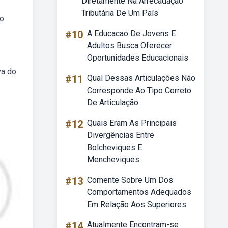
Diretamente Na Arrecadação
s
Tributária De Um País
do
#10
A Educacao De Jovens E
Adultos Busca Oferecer
Oportunidades Educacionais
va do
#11
Qual Dessas Articulações Não
Corresponde Ao Tipo Correto
De Articulação
#12
Quais Eram As Principais
Divergências Entre
Bolcheviques E
Mencheviques
#13
Comente Sobre Um Dos
Comportamentos Adequados
Em Relação Aos Superiores
#14
Atualmente Encontram-se