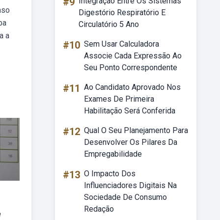
#9
Integração Entre Os Sistemas
nso
Digestório Respiratório E
ba
Circulatório 5 Ano
a a
#10
Sem Usar Calculadora
Associe Cada Expressão Ao
Seu Ponto Correspondente
#11
Ao Candidato Aprovado Nos
Exames De Primeira
Habilitação Será Conferida
#12
Qual O Seu Planejamento Para
Desenvolver Os Pilares Da
Empregabilidade
#13
O Impacto Dos
Influenciadores Digitais Na
Sociedade De Consumo
Redação
e