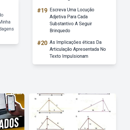
#19
Escreva Uma Locução
do
Adjetiva Para Cada
Minha
Substantivo A Seguir
rdagens
Brinquedo
#20
As Implicações éticas Da
Articulação Apresentada No
Texto Impulsionam