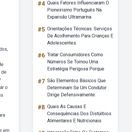
#4
Quais Fatores Influenciaram O
Pioneirismo Português Na
Expansão Ultramarina
#5
Orientações Técnicas: Serviços
De Acolhimento Para Crianças E
Adolescentes.
dos,
#6
Tratar Consumidores Como
Números Se Tornou Uma
de
Estratégia Perigosa Porque
o de
º
#7
São Elementos Básicos Que
ar o
Determinam Se Um Condutor
Dirige Defensivamente:
as
#8
Quais As Causas E
Consequências Dos Distúrbios
ara
Alimentares E Nutricionais
te em