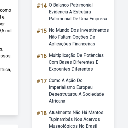
#14
O Balanco Patrimonial
s como
Evidencia A Estrutura
 e.
Patrimonial De Uma Empresa
por
#15
No Mundo Dos Investimentos
,5 mil
Não Faltam Opções De
Aplicações Financeiras
s.
#16
Multiplicação De Potências
assos:
Com Bases Diferentes E
Expoentes Diferentes
trica,
#17
Como A Ação Do
Imperialismo Europeu
Desestruturou A Sociedade
Africana
#18
Atualmente Não Há Mantos
Tupinambás Nos Acervos
Museológicos No Brasil