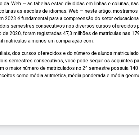
da. Web — as tabelas estao divididas em linhas e colunas, nas
s colunas as escolas de idiomas. Web — neste artigo, mostramo
em 2023 é fundamental para a compreensão do setor educacional
dois semestres consecutivos nos diversos cursos oferecidos 
 de 2020, foram registradas 47,3 milhões de matrículas nas 179
mil matrículas a menos em comparação com.
liais, dos cursos oferecidos e do número de alunos matriculado
 dois semestres consecutivos, você pode seguir os seguintes p
 com o maior número de matriculados no 2º semestre possuía 140
ceitos como média aritmética, média ponderada e média geomé