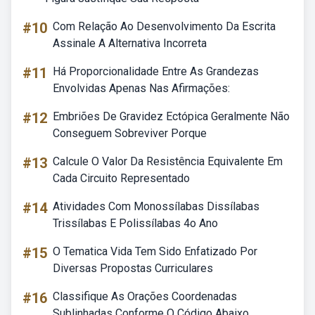
#10
Com Relação Ao Desenvolvimento Da Escrita
Assinale A Alternativa Incorreta
#11
Há Proporcionalidade Entre As Grandezas
Envolvidas Apenas Nas Afirmações:
#12
Embriões De Gravidez Ectópica Geralmente Não
Conseguem Sobreviver Porque
#13
Calcule O Valor Da Resistência Equivalente Em
Cada Circuito Representado
#14
Atividades Com Monossílabas Dissílabas
Trissílabas E Polissílabas 4o Ano
#15
O Tematica Vida Tem Sido Enfatizado Por
Diversas Propostas Curriculares
#16
Classifique As Orações Coordenadas
Sublinhadas Conforme O Código Abaixo