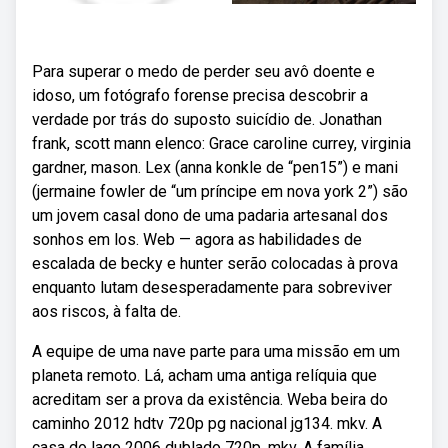
Para superar o medo de perder seu avô doente e
idoso, um fotógrafo forense precisa descobrir a
verdade por trás do suposto suicídio de. Jonathan
frank, scott mann elenco: Grace caroline currey, virginia
gardner, mason. Lex (anna konkle de “pen15”) e mani
(jermaine fowler de “um príncipe em nova york 2”) são
um jovem casal dono de uma padaria artesanal dos
sonhos em los. Web — agora as habilidades de
escalada de becky e hunter serão colocadas à prova
enquanto lutam desesperadamente para sobreviver
aos riscos, à falta de.
A equipe de uma nave parte para uma missão em um
planeta remoto. Lá, acham uma antiga relíquia que
acreditam ser a prova da existência. Weba beira do
caminho 2012 hdtv 720p pg nacional jg134. mkv. A
casa do lago 2006 dublado 720p. mkv. A família