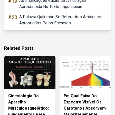
#19
As Implicações éticas Da Articulação
Apresentada No Texto Impulsionam
#20
A Palavra Quilombo Se Refere Aos Ambientes
Apropriados Pelos Escravos
Related Posts
Cinesiologia Do
Em Qual Faixa Do
Aparelho
Espectro Visível Os
Musculoesquelético:
Carotenos Absorvem
Fundamentos Para
Majoritariamente