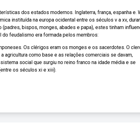
ísticas dos estados modernos. Inglaterra, frança, espanha e.
ica instituída na europa ocidental entre os séculos v a xv, dura
 (padres, bispos, monges, abades e papa), estes tinham influen
cial do feudalismo era formada pelos membros:
camponeses. Os clérigos eram os monges e os sacerdotes. O clero
 a agricultura como base e as relações comerciais se davam,
sistema social que surgiu no reino franco na idade média e se
ntre os séculos xi e xiii).