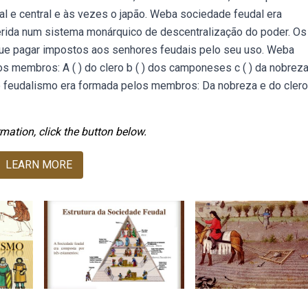
l e central e às vezes o japão. Weba sociedade feudal era
serida num sistema monárquico de descentralização do poder. Os
que pagar impostos aos senhores feudais pelo seu uso. Weba
s membros: A ( ) do clero b ( ) dos camponeses c ( ) da nobreza 
o feudalismo era formada pelos membros: Da nobreza e do clero
mation, click the button below.
LEARN MORE