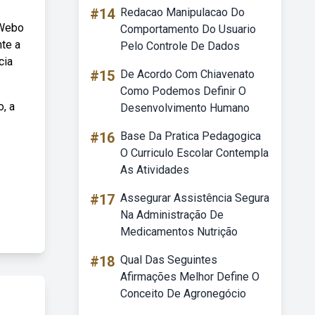
#14
Redacao Manipulacao Do
 Webo
Comportamento Do Usuario
nte a
Pelo Controle De Dados
cia
#15
De Acordo Com Chiavenato
Como Podemos Definir O
, a
Desenvolvimento Humano
#16
Base Da Pratica Pedagogica
O Curriculo Escolar Contempla
As Atividades
#17
Assegurar Assistência Segura
Na Administração De
Medicamentos Nutrição
#18
Qual Das Seguintes
Afirmações Melhor Define O
Conceito De Agronegócio