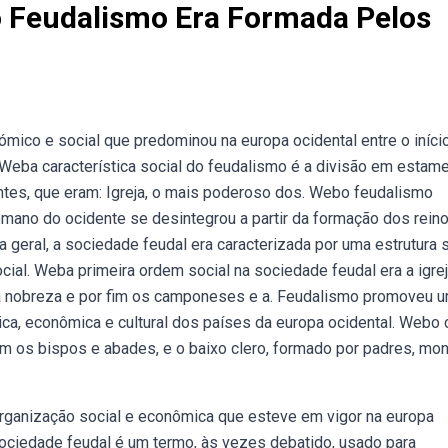
o Feudalismo Era Formada Pelos
ico e social que predominou na europa ocidental entre o iníci
Weba característica social do feudalismo é a divisão em estame
entes, que eram: Igreja, o mais poderoso dos. Webo feudalismo
omano do ocidente se desintegrou a partir da formação dos rein
geral, a sociedade feudal era caracterizada por uma estrutura s
cial. Weba primeira ordem social na sociedade feudal era a igre
a nobreza e por fim os camponeses e a. Feudalismo promoveu 
ica, econômica e cultural dos países da europa ocidental. Webo 
am os bispos e abades, e o baixo clero, formado por padres, mo
organização social e econômica que esteve em vigor na europa
ociedade feudal é um termo, às vezes debatido, usado para