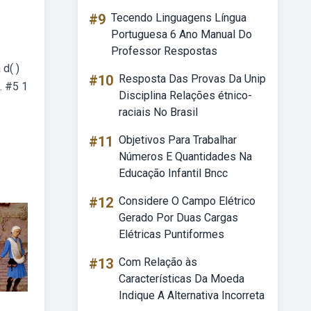
#9
Tecendo Linguagens Língua
Portuguesa 6 Ano Manual Do
Professor Respostas
d( )
#10
Resposta Das Provas Da Unip
. #5 1
Disciplina Relações étnico-
raciais No Brasil
#11
Objetivos Para Trabalhar
Números E Quantidades Na
Educação Infantil Bncc
#12
Considere O Campo Elétrico
Gerado Por Duas Cargas
Elétricas Puntiformes
#13
Com Relação às
Características Da Moeda
Indique A Alternativa Incorreta