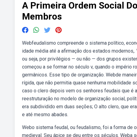
A Primeira Ordem Social D
Membros
Webfeudalismo compreende o sistema político, económ
idade média até a afirmação dos estados modernos,. 
ou seja, por privilégios — ou não — dos grupos exist
começou a se formar no século v, quando o império r
germânicos. Esse tipo de organização. Webde maneira 
rígida, que não permitia quase nenhuma mobilidade so
caso o clero depois vem os senhores feudais que é 
reestruturação no modelo de organização social, polít
era subdividido em duas seções; O alto clero, que er
e até mesmo abades.
Webo sistema feudal, ou feudalismo, foi a forma de 
medieval. Seu ápice se deu entre os séculos. Weba s