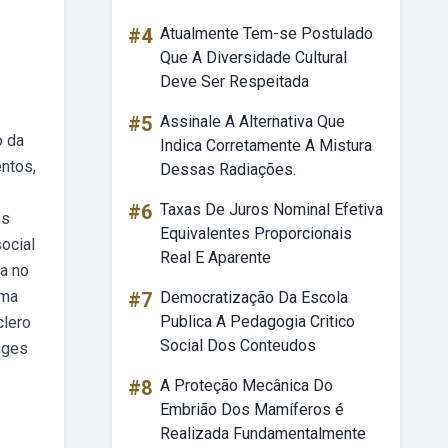
#4
Atualmente Tem-se Postulado
Que A Diversidade Cultural
Deve Ser Respeitada
#5
Assinale A Alternativa Que
o da
Indica Corretamente A Mistura
ntos,
Dessas Radiações.
#6
Taxas De Juros Nominal Efetiva
os
Equivalentes Proporcionais
ocial
Real E Aparente
ja no
uma
#7
Democratização Da Escola
Publica A Pedagogia Critico
clero
Social Dos Conteudos
nges
#8
A Proteção Mecânica Do
Embrião Dos Mamíferos é
Realizada Fundamentalmente