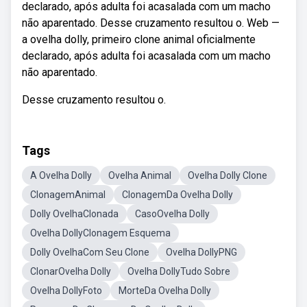
declarado, após adulta foi acasalada com um macho
não aparentado. Desse cruzamento resultou o. Web —
a ovelha dolly, primeiro clone animal oficialmente
declarado, após adulta foi acasalada com um macho
não aparentado.
Desse cruzamento resultou o.
Tags
A Ovelha Dolly
Ovelha Animal
Ovelha Dolly Clone
ClonagemAnimal
ClonagemDa Ovelha Dolly
Dolly OvelhaClonada
CasoOvelha Dolly
Ovelha DollyClonagem Esquema
Dolly OvelhaCom Seu Clone
Ovelha DollyPNG
ClonarOvelha Dolly
Ovelha DollyTudo Sobre
Ovelha DollyFoto
MorteDa Ovelha Dolly