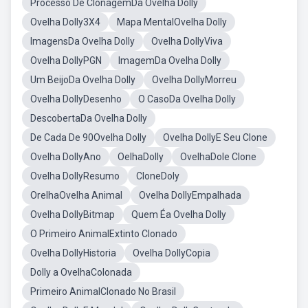
Processo De ClonagemDa Ovelha Dolly
Ovelha Dolly3X4
Mapa MentalOvelha Dolly
ImagensDa Ovelha Dolly
Ovelha DollyViva
Ovelha DollyPGN
ImagemDa Ovelha Dolly
Um BeijoDa Ovelha Dolly
Ovelha DollyMorreu
Ovelha DollyDesenho
O CasoDa Ovelha Dolly
DescobertaDa Ovelha Dolly
De Cada De 90Ovelha Dolly
Ovelha DollyE Seu Clone
Ovelha DollyAno
OelhaDolly
OvelhaDole Clone
Ovelha DollyResumo
CloneDoly
OrelhaOvelha Animal
Ovelha DollyEmpalhada
Ovelha DollyBitmap
Quem Éa Ovelha Dolly
O Primeiro AnimalExtinto Clonado
Ovelha DollyHistoria
Ovelha DollyCopia
Dolly a OvelhaColonada
Primeiro AnimalClonado No Brasil