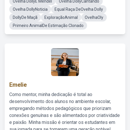
Ovelha DollyE Mendel
Ovelha DollyCantando
Ovelha DollyNoticia
Equal Raça DeOvelha Dolly
DollyDe Maçã
ExploraçãoAnimal
OvelhaOly
Primeiro AnimalDe Estimação Clonado
Emelie
Como mentor, minha dedicação é total ao
desenvolvimento dos alunos no ambiente escolar,
empregando métodos pedagógicos que priorizam
conexões genuínas e são alimentados por criatividade
e paixão. Minha missão é orientar os estudantes em
sua jornada para se tornarem uma geração notável,