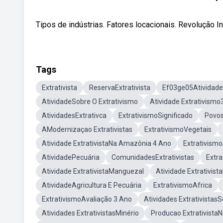
Tipos de indústrias. Fatores locacionais. Revolução In
Tags
Extrativista
ReservaExtrativista
Ef03ge05Atividade
AtividadeSobre O Extrativismo
Atividade Extrativismo
AtividadesExtrativca
ExtrativismoSignificado
Povos
AModernizaçao Extrativistas
ExtrativismoVegetais
Atividade ExtrativistaNa Amazônia 4 Ano
Extrativism
AtividadePecuária
ComunidadesExtrativistas
Extra
Atividade ExtrativistaManguezal
Atividade Extrativist
AtividadeAgricultura E Pecuária
ExtrativismoAfrica
ExtrativismoAvaliação 3 Ano
Atividades ExtrativistasS
Atividades ExtrativistasMinério
Producao ExtrativistaN