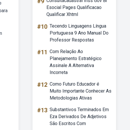
#9
Consultacadastral Inss Gov Br
e
Esocial Pages Qualificacao
para
Qualificar Xhtml
#10
Tecendo Linguagens Língua
Portuguesa 9 Ano Manual Do
m
Professor Respostas
#11
Com Relação Ao
Planejamento Estratégico
Assinale A Alternativa
Incorreta
#12
Como Futuro Educador é
Muito Importante Conhecer As
Metodologias Ativas
#13
Substantivos Terminados Em
Eza Derivados De Adjetivos
São Escritos Com