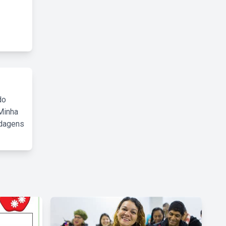
do
Minha
rdagens