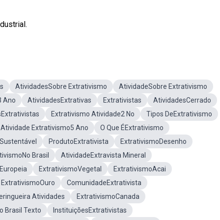
dustrial.
s
AtividadesSobre Extrativismo
AtividadeSobre Extrativismo
3 Ano
AtividadesExtrativas
Extrativistas
AtividadesCerrado
Extrativistas
Extrativismo Atividade2 No
Tipos DeExtrativismo
Atividade Extrativismo5 Ano
O Que ÉExtrativismo
oSustentável
ProdutoExtrativista
ExtrativismoDesenho
tivismoNo Brasil
AtividadeExtravista Mineral
aEuropeia
ExtrativismoVegetal
ExtrativismoAcai
ExtrativismoOuro
ComunidadeExtrativista
eringueira Atividades
ExtrativismoCanada
o Brasil Texto
InstituiçõesExtrativistas