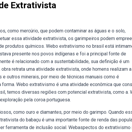
e Extrativista
os, como mercúrio, que podem contaminar as águas e o solo,
fetuar essa atividade extrativista, os garimpeiros podem empre
e produtos químicos. Webo extrativismo no brasil está intimam
 estava presente nos povos indígenas e foi a principal fonte de
ente é relacionado com a sustentabilidade, sua definição é um
bra retrata uma atividade extrativista, onde homens realizam a
s e outros minerais, por meio de técnicas manuais como é
 forma. Webo extrativismo é uma atividade econômica que cons
asil, temos diversas regiões com potencial extrativista, como a.
e exploração pela coroa portuguesa.
ciosos, como ouro e diamantes, por meio do garimpo. Quando es
xtrativista do babaçu é uma importante fonte de renda das popu
ser ferramenta de inclusão social. Webaspectos do extrativismo