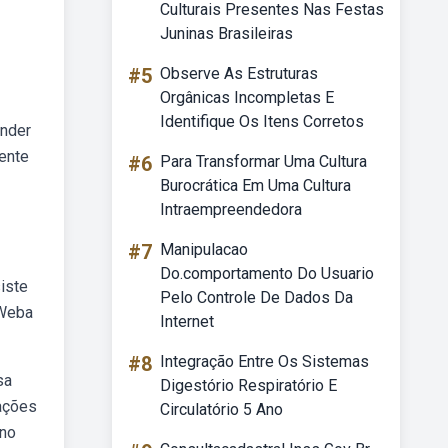
Culturais Presentes Nas Festas
Juninas Brasileiras
#5
Observe As Estruturas
Orgânicas Incompletas E
Identifique Os Itens Corretos
ender
ente
#6
Para Transformar Uma Cultura
Burocrática Em Uma Cultura
Intraempreendedora
#7
Manipulacao
Do.comportamento Do Usuario
iste
Pelo Controle De Dados Da
 Weba
Internet
#8
Integração Entre Os Sistemas
sa
Digestório Respiratório E
lações
Circulatório 5 Ano
 no