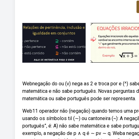
Webnegação do ou (v) nega as 2 e troca por e (^) sa
matemática e não sabe português. Novas perguntas 
matemática ou sabe português pode ser representa.
Web11 operador não (negação) quando temos uma pro
usando os símbolos til (∼) ou cantoneira (¬): A nega
português”, é: A) não sabe matemática e sabe portu
exemplo, a negação de p ∧ q é ∼ pv ∼ q. Weba negaç