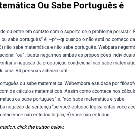
temática Ou Sabe Português é
e ou entre em contato com o suporte se o problema persistir. F
a ou sabe português” é: ~p^~q( quando o não está no começo da
 B) não sabe matemática e não sabe português. Webpara negarm
cional “ou” , basta negarmos ambas as proposições individuais
ncontrar a negação da proposição condicional não sabe matemáti
e uma. 84 pessoas acharam útil.
ortuguês ou sabe matemática. Webembora estudada por filósof
 com os cálculos matemáticos. Assim como acontece nos cálcul
mática ou sabe português” é: “não sabe matemática e sabe
eba negação da sentença “se você estudou lógica então você ace
 então você não estudou lógica; B) você não estudou.
mation, click the button below.