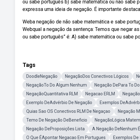
ou sabe português b) sabe matemática ou não sabe p
expressa uma ideia de negação. É importante destacar
Weba negação de não sabe matemática e sabe portug
Webqual a negação da sentença: Temos que negar as
ou sabe português” é: A) sabe matemática ou sabe po
Tags
DoodleNegação
NegaçãoDos Conectivos Lógicos
N
NegaçãoTo Do Algum Nenhum
Negação DePara To Do
NegaçãoQuantitativa RLM
Negacao ERLM
Negação
Exemplo DeAdvérbio De Negação
Exemplos DeAdvérb
Quias Sao OS Conectivos RLM De Negaçao
Negação M
Temo De Negação DeBeneficio
NegaçãoLógica Matem
Negação DeProposições Lista
A Negação DeNenhum 
O Que ÉApontar Negacao Em Portugues
Exemplos De