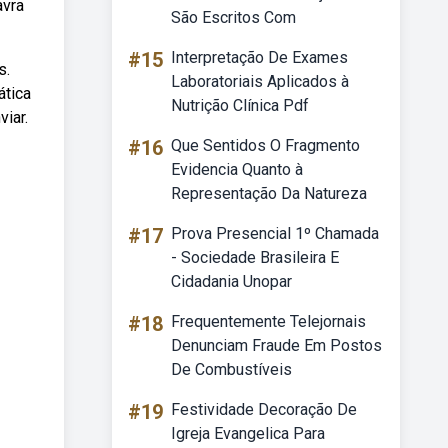
avra
São Escritos Com
#15
Interpretação De Exames
s.
Laboratoriais Aplicados à
ática
Nutrição Clínica Pdf
iar.
#16
Que Sentidos O Fragmento
Evidencia Quanto à
Representação Da Natureza
#17
Prova Presencial 1º Chamada
- Sociedade Brasileira E
Cidadania Unopar
#18
Frequentemente Telejornais
Denunciam Fraude Em Postos
De Combustíveis
#19
Festividade Decoração De
Igreja Evangelica Para