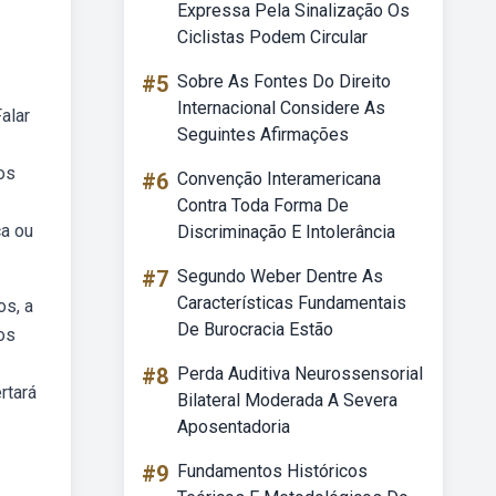
Expressa Pela Sinalização Os
Ciclistas Podem Circular
#5
Sobre As Fontes Do Direito
Internacional Considere As
alar
Seguintes Afirmações
os
#6
Convenção Interamericana
Contra Toda Forma De
ca ou
Discriminação E Intolerância
#7
Segundo Weber Dentre As
Características Fundamentais
os, a
De Burocracia Estão
os
#8
Perda Auditiva Neurossensorial
rtará
Bilateral Moderada A Severa
Aposentadoria
#9
Fundamentos Históricos