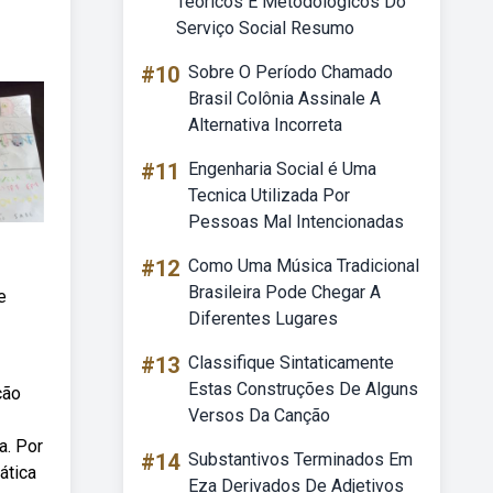
Teóricos E Metodológicos Do
Serviço Social Resumo
#10
Sobre O Período Chamado
Brasil Colônia Assinale A
Alternativa Incorreta
#11
Engenharia Social é Uma
Tecnica Utilizada Por
Pessoas Mal Intencionadas
#12
Como Uma Música Tradicional
Brasileira Pode Chegar A
e
Diferentes Lugares
#13
Classifique Sintaticamente
Estas Construções De Alguns
ção
Versos Da Canção
a. Por
#14
Substantivos Terminados Em
ática
Eza Derivados De Adjetivos