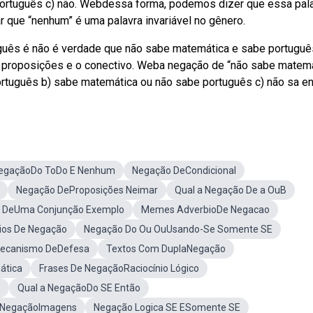
ortuguês c) não. Webdessa forma, podemos dizer que essa pal
 que “nenhum” é uma palavra invariável no gênero.
uês é não é verdade que não sabe matemática e sabe portuguê
 proposições e o conectivo. Weba negação de “não sabe matem
rtuguês b) sabe matemática ou não sabe português c) não sa env
egaçãoDo ToDo E Nenhum
Negação DeCondicional
Negação DeProposições Neimar
Qual a Negação De a OuB
 DeUma Conjunção Exemplo
Memes AdverbioDe Negacao
ios De Negação
Negação Do Ou OuUsando-Se Somente SE
ecanismo DeDefesa
Textos Com DuplaNegação
ática
Frases De NegaçãoRaciocínio Lógico
É
Qual a NegaçãoDo SE Então
 NegaçãoImagens
Negação Logica SE ESomente SE