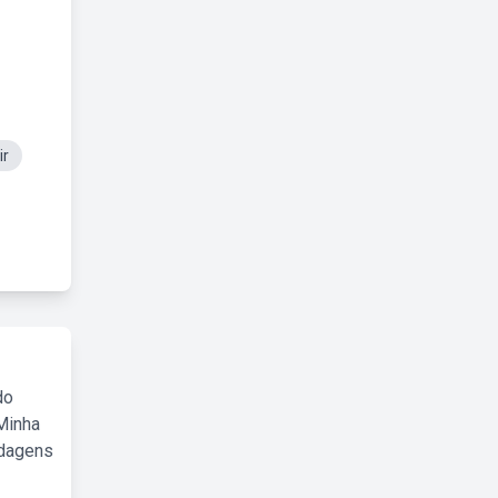
ir
do
Minha
rdagens