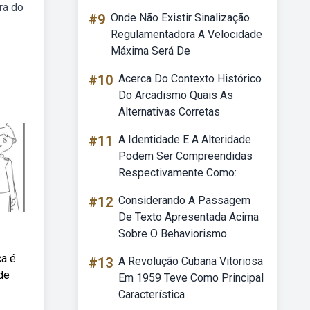
ra do
#9
Onde Não Existir Sinalização
Regulamentadora A Velocidade
Máxima Será De
#10
Acerca Do Contexto Histórico
Do Arcadismo Quais As
Alternativas Corretas
#11
A Identidade E A Alteridade
Podem Ser Compreendidas
Respectivamente Como:
#12
Considerando A Passagem
De Texto Apresentada Acima
Sobre O Behaviorismo
ca é
#13
A Revolução Cubana Vitoriosa
de
Em 1959 Teve Como Principal
Característica