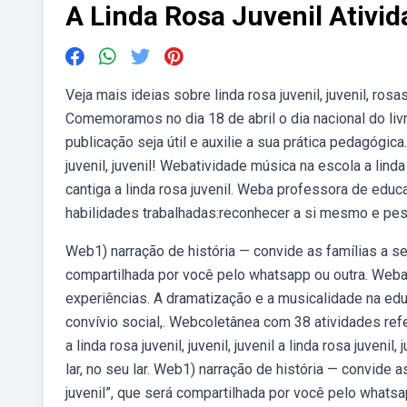
A Linda Rosa Juvenil Ativid
Veja mais ideias sobre linda rosa juvenil, juvenil, ros
Comemoramos no dia 18 de abril o dia nacional do livro
publicação seja útil e auxilie a sua prática pedagógica.
juvenil, juvenil! Webatividade música na escola a lin
cantiga a linda rosa juvenil. Weba professora de educaçã
habilidades trabalhadas:reconhecer a si mesmo e pe
Web1) narração de história — convide as famílias a sent
compartilhada por você pelo whatsapp ou outra. Weba
experiências. A dramatização e a musicalidade na educ
convívio social,. Webcoletânea com 38 atividades refer
a linda rosa juvenil, juvenil, juvenil a linda rosa juvenil,
lar, no seu lar. Web1) narração de história — convide as
juvenil”, que será compartilhada por você pelo whatsap