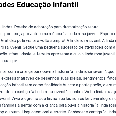
ades Educação Infantil
as lindas. Roteiro de adaptação para dramatização teatral.
, por isso, aproveitei uma música '' a linda rosa juvenil. Espero 
 Gratidão pela visita e volte sempre! A linda rosa juvenil. A linda
da rosa juvenil. Segue uma pequena sugestão de atividades com a
o infantil danielle ferreira apresenta a aula a linda rosa juvenil.
ssoas que.
ar com a criança para ouvir a história “a linda rosa juvenil”, que
 expressar através de desenhos suas ideias, sentimentos, fato
ação infantil tem como finalidade buscar a participação, o estim
entes a cantiga “a linda rosa juvenil”… confira: Weba linda rosa j
 juvenil. Vivia alegre no seu lar, no seu lar, no seu lar vivia alegre 
 famílias a sentar com a criança para ouvir a história “a linda ros
p ou outra. Linguagem oral e escrita. Conhecer a cantiga “a lind