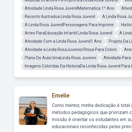
Musicas Infantins PR Imprimira Linda Rosa Juvenil
Ati
Atividade Linda Rosa JuvenilMatematica 1º Ano
Ativi
Reconto Ilustradoa Linda Rosa Juvenil
A Linda Rosa Ju
A Linda Rosa JuvenilPersonagens Para Imprimir
Histó
Artes ParaEducação Infantil Linda Rosa Juvenil
A Lind
Atividade Com a Linda Rosa Juvenil1 Ano
Projeto Da L
Atividade a Linda RosaJuveniol Rtosa Para Colorir
Ane
Plano De Aula UmaLinda Rosa Juvenni
Atividade Para
Imagens Coloridas Da HistoriaDa Linda Rosa Juvenil Para 
Emelie
Como mentor, minha dedicação é total
métodos pedagógicos que priorizam co
missão é orientar os estudantes em su
educacionais reconhecidas pelas princ