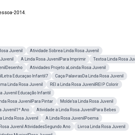
Pessoa-2014.
Rosa Juvenil
Atividade Sobrea Linda Rosa Juvenil
 Juvenil
A Linda Rosa JuvenilPara Imprimir
Textoa Linda Rosa Juv
enilDesenho
Atividades Projeto aLoinda Rosa Juvenil
lLetra Educaçao Infantil7
Caça PalavrasDa Linda Rosa Juvenil
oma Linda Rosa Juvenil
REI a Linda Rosa JuvenilREI P Colorir
a Juvenil Educação Infantil
inda Rosa JuvenilPara Pintar
Molde'sa Linda Rosa Juvenil
a Juvenil1º Ano
Atividade a Linda Rosa JuvenilPara Bebes
oa Linda Rosa Juvenil
A Linda Rosa JuvenilPoema
 Rosa Juvenil AtividadesSegundo Ano
Livroa Linda Rosa Juvenil