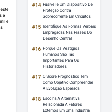
#14
Fusível é Um Dispositivo De
beste
Proteção Contra
s e
Sobrecorrente Em Circuitos
nil é
#15
Identifique As Formas Verbais
as
Empregadas Nas Frases Do
Desenho Central
#16
Porque Os Vestígios
Humanos São Tão
Importantes Para Os
Historiadores
#17
O Score Prognostico Tem
Como Objetivo Compreender
A Evolução Esperada
#18
Escolha A Alternativa
Relacionada A Fatores
Externos Em Uma Indústria.