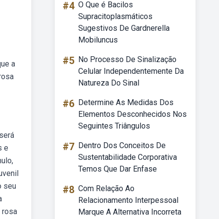
#4
O Que é Bacilos
Supracitoplasmáticos
Sugestivos De Gardnerella
Mobiluncus
#5
No Processo De Sinalização
que a
Celular Independentemente Da
 rosa
Natureza Do Sinal
#6
Determine As Medidas Dos
Elementos Desconhecidos Nos
Seguintes Triângulos
 será
#7
Dentro Dos Conceitos De
s e
Sustentabilidade Corporativa
ulo,
Temos Que Dar Enfase
uvenil
no seu
#8
Com Relação Ao
a
Relacionamento Interpessoal
a rosa
Marque A Alternativa Incorreta