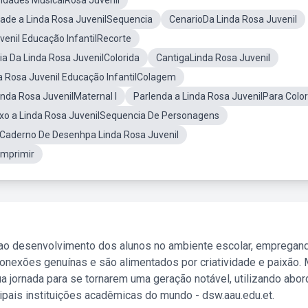
vidades MusicalRosa Juvenil
dade a Linda Rosa JuvenilSequencia
CenarioDa Linda Rosa Juvenil
venil Educação InfantilRecorte
ria Da Linda Rosa JuvenilColorida
CantigaLinda Rosa Juvenil
a Rosa Juvenil Educação InfantilColagem
inda Rosa JuvenilMaternal I
Parlenda a Linda Rosa JuvenilPara Color
xo a Linda Rosa JuvenilSequencia De Personagens
 Caderno De Desenhpa Linda Rosa Juvenil
Imprimir
 ao desenvolvimento dos alunos no ambiente escolar, empregan
nexões genuínas e são alimentados por criatividade e paixão. 
a jornada para se tornarem uma geração notável, utilizando abo
ipais instituições acadêmicas do mundo - dsw.aau.edu.et.