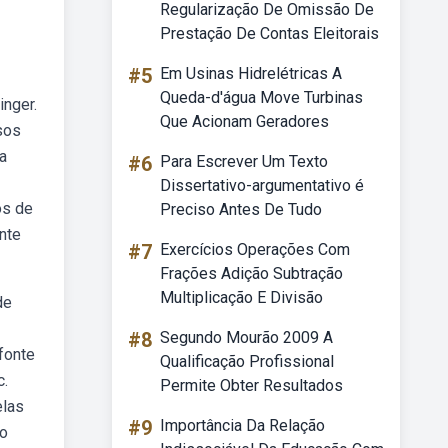
Regularização De Omissão De
Prestação De Contas Eleitorais
#5
Em Usinas Hidrelétricas A
Queda-d'água Move Turbinas
inger.
Que Acionam Geradores
sos
a
#6
Para Escrever Um Texto
Dissertativo-argumentativo é
os de
Preciso Antes De Tudo
nte
#7
Exercícios Operações Com
Frações Adição Subtração
Multiplicação E Divisão
de
#8
Segundo Mourão 2009 A
fonte
Qualificação Profissional
c.
Permite Obter Resultados
elas
#9
Importância Da Relação
ão