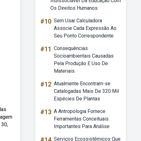
Indissociável Da Educação Com
Os Direitos Humanos
#10
Sem Usar Calculadora
Associe Cada Expressão Ao
Seu Ponto Correspondente
#11
Consequências
Socioambientais Causadas
Pela Produção E Uso De
Materiais
#12
Atualmente Encontram-se
Catalogadas Mais De 320 Mil
Espécies De Plantas
las
#13
A Antropologia Fornece
rdagem
Ferramentas Conceituais
 30,
Importantes Para Análise
#14
Serviços Ecossistêmicos Que