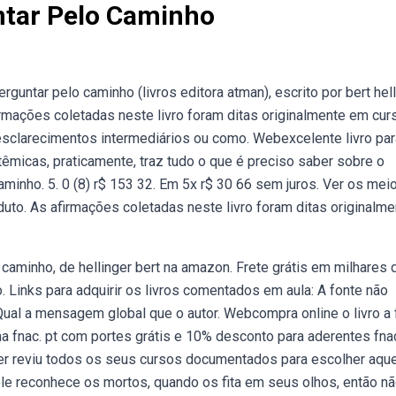
ntar Pelo Caminho
erguntar pelo caminho (livros editora atman), escrito por bert hell
firmações coletadas neste livro foram ditas originalmente em cur
sclarecimentos intermediários ou como. Webexcelente livro par
micas, praticamente, traz tudo o que é preciso saber sobre o
aminho. 5. 0 (8) r$ 153 32. Em 5x r$ 30 66 sem juros. Ver os mei
to. As afirmações coletadas neste livro foram ditas originalme
caminho, de hellinger bert na amazon. Frete grátis em milhares 
Links para adquirir os livros comentados em aula: A fonte não
 Qual a mensagem global que o autor. Webcompra online o livro a 
na fnac. pt com portes grátis e 10% desconto para aderentes fna
ger reviu todos os seus cursos documentados para escolher aqu
e reconhece os mortos, quando os fita em seus olhos, então n