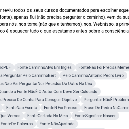
er reviu todos os seus cursos documentados para escolher aque
onte), apenas flui (não precisa perguntar o caminho), vem da su
ara nós, nos toma (não que a tenhamos), nos. Webnisso, a prim
o é esquecer tudo o que escutamos antes sobre a consciência
nhoPDF
Fonte CaminhoAlvo Em Ingles
FonteNao Foi Precisa Mem
sa Perguntar Pelo CaminhoBert
Pelo CaminhoAntonio Pedro Livro
us Não Vai PerguntarNos Pecados Do Outro No Céu
 Quando a Fonte NãoÉ O Autor Com Deve Ser Colocado
oPreciso De Cunha Para Consguir Objetivo
Perguntar NãoÉ Proble
FonteNao Escrita
FonteN Foi Preciso
Frase De Pedra NoCami
oQue Vemos
FonteCortada No Meio
FonteSignificar Nascer
FonteDe Palavras
Fonte NãoAjustada