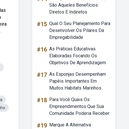
São Aqueles Benefícios
las
Diretos E Indiretos
a
#15
Qual O Seu Planejamento Para
eira
Desenvolver Os Pilares Da
.
Empregabilidade
#16
As Práticas Educativas
Elaboradas Focando Os
Objetivos De Aprendizagem
e
#17
As Esponjas Desempenham
Papéis Importantes Em
Muitos Habitats Marinhos
#18
Para Você Quais Os
ma
Empreendimentos Que Sua
nho
Comunidade Poderia Receber
#19
Marque A Alternativa