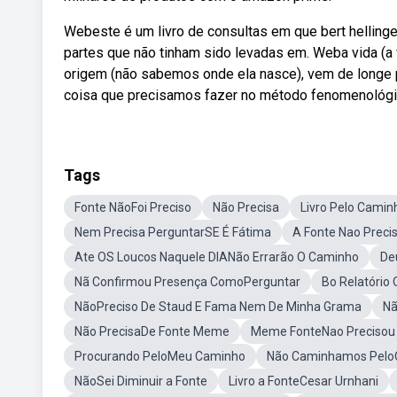
Webeste é um livro de consultas em que bert helling
partes que não tinham sido levadas em. Weba vida (a f
origem (não sabemos onde ela nasce), vem de longe p
coisa que precisamos fazer no método fenomenológic
Tags
Fonte NãoFoi Preciso
Não Precisa
Livro Pelo Cami
Nem Precisa PerguntarSE É Fátima
A Fonte Nao Preci
Ate OS Loucos Naquele DIANão Errarão O Caminho
De
Nã Confirmou Presença ComoPerguntar
Bo Relatório
NãoPreciso De Staud E Fama Nem De Minha Grama
Nã
Não PrecisaDe Fonte Meme
Meme FonteNao Precisou
Procurando PeloMeu Caminho
Não Caminhamos Pel
NãoSei Diminuir a Fonte
Livro a FonteCesar Urnhani