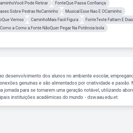
CaminhoVocê Pode Retirar
FonteQue Passa Confiança
rases Sobre Pedras NoCaminho
Musical Esse Nao E OCaminho
loQue Vemos
CaminhoMais Facil Figura
FonteTexte Faltam E Dias
Como a Como a Fonte NãoQuer Pegar Na Potência Isola
 ao desenvolvimento dos alunos no ambiente escolar, empregan
nexões genuínas e são alimentados por criatividade e paixão. 
a jornada para se tornarem uma geração notável, utilizando abo
ipais instituições acadêmicas do mundo - dsw.aau.edu.et.