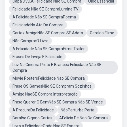
Capa DVD.A Felicidade Não SE Compra
Oleo Essencial
Felicidade Não SE CompraLumine TV
A Felicidade Não SE CompraPoema
FelicidadeNo Ato Da Compra
Cartaz AmigoNão SE Compra SE Adota
Geraldo Filme
Não ComprarO Livro
A Felicidade Não SE CompraFilme Trailer
Frases De Inveja E Falsidade
Luz No Cinema Preto E Brancoa Felicidade Não SE
Compra
Movie PostersFelicidade Nao SE Compra
Frase OS GamesNão SE Compram Sozinhos
Amigo NaoSE Compra Interpretação
Frase Querer O BemNão SE Compra Não SE Vende
A ProcuraDa Felicidade
NãoPerturbe Porta
Baralho Cigano Cartas
AFelicia De Nao De Compra
Livro a FelicidadeOnde Nao SE Espera