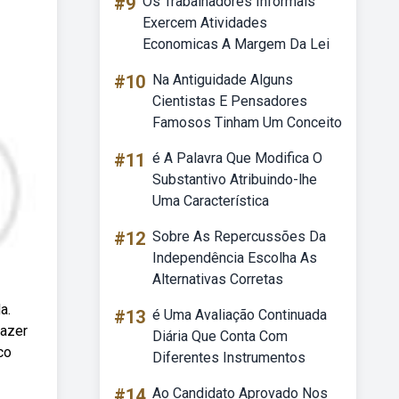
#9
Os Trabalhadores Informais
Exercem Atividades
Economicas A Margem Da Lei
#10
Na Antiguidade Alguns
Cientistas E Pensadores
Famosos Tinham Um Conceito
#11
é A Palavra Que Modifica O
Substantivo Atribuindo-lhe
Uma Característica
#12
Sobre As Repercussões Da
Independência Escolha As
Alternativas Corretas
a.
#13
é Uma Avaliação Continuada
fazer
Diária Que Conta Com
co
Diferentes Instrumentos
#14
Ao Candidato Aprovado Nos