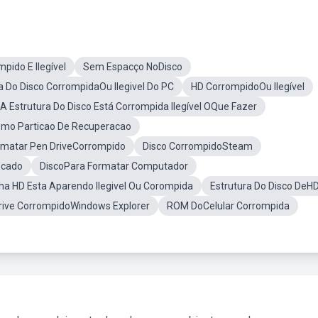
pido E Ilegível
Sem Espacço NoDisco
a Do Disco CorrompidaOu Ilegivel Do PC
HD CorrompidoOu Ilegível
A Estrutura Do Disco Está Corrompida Ilegível OQue Fazer
omo Particao De Recuperacao
rmatar Pen DriveCorrompido
Disco CorrompidoSteam
scado
DiscoPara Formatar Computador
ha HD Esta Aparendo Ilegivel Ou Corompida
Estrutura Do Disco DeH
rive CorrompidoWindows Explorer
ROM DoCelular Corrompida