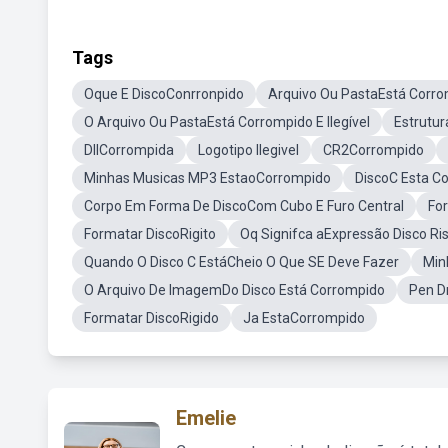
Tags
Oque E DiscoConrronpido
Arquivo Ou PastaEstá Corrom
O Arquivo Ou PastaEstá Corrompido E Ilegível
Estrutur
DllCorrompida
Logotipo Ilegivel
CR2Corrompido
Minhas Musicas MP3 EstaoCorrompido
DiscoC Esta C
Corpo Em Forma De DiscoCom Cubo E Furo Central
Fo
Formatar DiscoRigito
Oq Signifca aExpressão Disco Ri
Quando O Disco C EstáCheio O Que SE Deve Fazer
Min
O Arquivo De ImagemDo Disco Está Corrompido
Pen D
Formatar DiscoRigido
Ja EstaCorrompido
Emelie