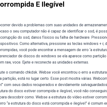
orrompida E Ilegível
e ocorrer devido a problemas com suas unidades de armazename
caso o seu computador não é capaz de identificar o ssd, é poss
 à corrupção do ssd, danos físicos ou falha de hardware. Pressio
positivos. Como alternativa, pressione as teclas windows + r, di
rrompidas, você pode encontrar a mensagem de erro ‘a estrutur
 gerenciador de discos do windows se ela aparece como partição
em raw, voce. Ejete e reconecte as unidades externas.
ecute o comando chkdsk. Webse você encontrou o erro a estrutura
a partição, está no lugar certo. Esse post mostra várias. Webco
gível” com seus dados recuperados e devidamente salvaguardados
utura do disco estiver corrompida e ilegível, você não conseguir
 para descobrir como. Webse a estrutura do vídeo estiver corro
rro “a estrutura do disco está corrompida e ilegível” é comum 