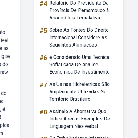
#4
Relatório Do Presidente Da
Província De Pernambuco à
Assembléia Legislativa
#5
Sobre As Fontes Do Direito
nto
Internacional Considere As
ível
Seguintes Afirmações
ne as
gite.
#6
é Considerado Uma Tecnica
a do
Sofisticada De Analise
Economica De Investimento
 raw
#7
As Usinas Hidrelétricas São
Amplamente Utilizadas No
 do
Território Brasileiro
mo
, é
#8
Assinale A Alternativa Que
á
Indica Apenas Exemplos De
mpida
Linguagem Não-verbal
em