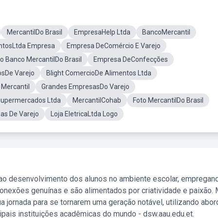
MercantilDo Brasil
EmpresaHelp Ltda
BancoMercantil
ntosLtda Empresa
Empresa DeComércio E Varejo
o Banco MercantilDo Brasil
Empresa DeConfecções
sDe Varejo
Blight ComercioDe Alimentos Ltda
 Mercantil
Grandes EmpresasDo Varejo
Supermercados Ltda
MercantilCohab
Foto MercantilDo Brasil
as De Varejo
Loja EletricaLtda Logo
 ao desenvolvimento dos alunos no ambiente escolar, empregan
nexões genuínas e são alimentados por criatividade e paixão. 
a jornada para se tornarem uma geração notável, utilizando abo
ipais instituições acadêmicas do mundo - dsw.aau.edu.et.