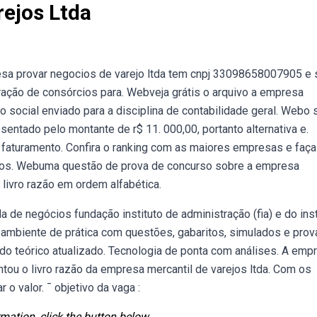
ejos Ltda
resa provar negocios de varejo ltda tem cnpj 33098658007905 e
istração de consórcios para. Webveja grátis o arquivo a empresa
io social enviado para a disciplina de contabilidade geral. Webo 
sentado pelo montante de r$ 11. 000,00, portanto alternativa e.
 faturamento. Confira o ranking com as maiores empresas e faça
dos. Webuma questão de prova de concurso sobre a empresa
 livro razão em ordem alfabética.
 de negócios fundação instituto de administração (fia) e do inst
bambiente de prática com questões, gabaritos, simulados e prov
do teórico atualizado. Tecnologia de ponta com análises. A emp
ntou o livro razão da empresa mercantil de varejos ltda. Com os
o valor. ¯ objetivo da vaga :
mation, click the button below.