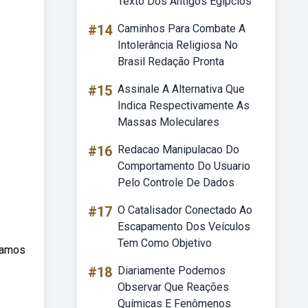
Texto Dos Antigos Egípcios
#14
Caminhos Para Combate A
Intolerância Religiosa No
Brasil Redação Pronta
#15
Assinale A Alternativa Que
Indica Respectivamente As
Massas Moleculares
#16
Redacao Manipulacao Do
Comportamento Do Usuario
Pelo Controle De Dados
#17
O Catalisador Conectado Ao
Escapamento Dos Veículos
Tem Como Objetivo
ajamos
#18
Diariamente Podemos
Observar Que Reações
Químicas E Fenômenos