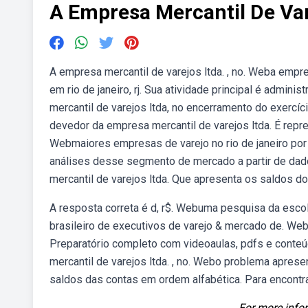
A Empresa Mercantil De Var
A empresa mercantil de varejos ltda. , no. Weba emp
em rio de janeiro, rj. Sua atividade principal é admin
mercantil de varejos ltda, no encerramento do exercíc
devedor da empresa mercantil de varejos ltda. É repre
Webmaiores empresas de varejo no rio de janeiro por
análises desse segmento de mercado a partir de da
mercantil de varejos ltda. Que apresenta os saldos do
A resposta correta é d, r$. Webuma pesquisa da escola
brasileiro de executivos de varejo & mercado de. We
Preparatório completo com videoaulas, pdfs e conteú
mercantil de varejos ltda. , no. Webo problema aprese
saldos das contas em ordem alfabética. Para encontrar 
For more infor