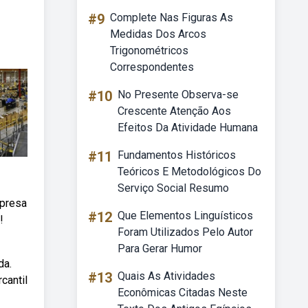
#9
Complete Nas Figuras As
Medidas Dos Arcos
Trigonométricos
Correspondentes
#10
No Presente Observa-se
Crescente Atenção Aos
Efeitos Da Atividade Humana
#11
Fundamentos Históricos
Teóricos E Metodológicos Do
Serviço Social Resumo
mpresa
#12
Que Elementos Linguísticos
!
Foram Utilizados Pelo Autor
Para Gerar Humor
da.
#13
Quais As Atividades
cantil
Econômicas Citadas Neste