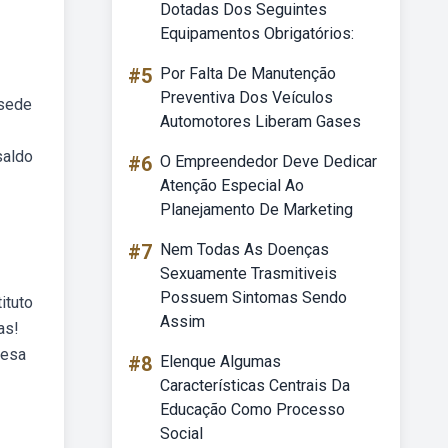
Dotadas Dos Seguintes
Equipamentos Obrigatórios:
#5
Por Falta De Manutenção
Preventiva Dos Veículos
 sede
Automotores Liberam Gases
saldo
#6
O Empreendedor Deve Dedicar
Atenção Especial Ao
Planejamento De Marketing
#7
Nem Todas As Doenças
Sexuamente Trasmitiveis
Possuem Sintomas Sendo
ituto
Assim
as!
resa
#8
Elenque Algumas
Características Centrais Da
Educação Como Processo
Social