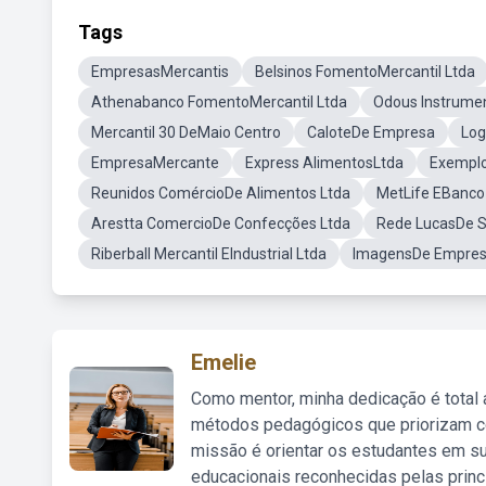
Tags
EmpresasMercantis
Belsinos FomentoMercantil Ltda
Athenabanco FomentoMercantil Ltda
Odous Instrume
Mercantil 30 DeMaio Centro
CaloteDe Empresa
Log
EmpresaMercante
Express AlimentosLtda
Exemplo
Reunidos ComércioDe Alimentos Ltda
MetLife EBanco
Arestta ComercioDe Confecções Ltda
Rede LucasDe 
Riberball Mercantil EIndustrial Ltda
ImagensDe Empres
Emelie
Como mentor, minha dedicação é total
métodos pedagógicos que priorizam co
missão é orientar os estudantes em su
educacionais reconhecidas pelas princ