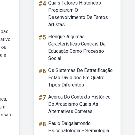
#4
Quais Fatores Históricos
Propiciaram O
Desenvolvimento De Tantos
Artistas
 das
#5
Elenque Algumas
ativo.
Características Centrais Da
 ou
Educação Como Processo
a é
Social
#6
Os Sistemas De Estratificação
Estão Divididos Em Quatro
Tipos Diferentes
#7
Acerca Do Contexto Histórico
ica,
Do Arcadismo Quais As
 em
Alternativas Corretas
ressão
#8
Paulo Dalgalarrondo
Psicopatologia E Semiologia