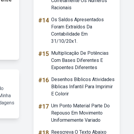
Corretamente Os Números
Racionais
#14
Os Saldos Apresentados
Foram Extraídos Da
Contabilidade Em
31/10/20x1.
#15
Multiplicação De Potências
Com Bases Diferentes E
Expoentes Diferentes
#16
Desenhos Bíblicos Atividades
Bíblicas Infantil Para Imprimir
do
E Colorir
Minha
rdagens
#17
Um Ponto Material Parte Do
Repouso Em Movimento
Uniformemente Variado
#18
Reescreva O Texto Abaixo