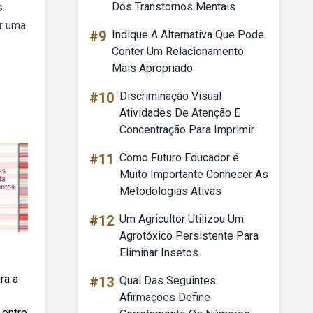
Dos Transtornos Mentais
s
er uma
#9
Indique A Alternativa Que Pode
Conter Um Relacionamento
Mais Apropriado
#10
Discriminação Visual
Atividades De Atenção E
Concentração Para Imprimir
#11
Como Futuro Educador é
Muito Importante Conhecer As
Metodologias Ativas
#12
Um Agricultor Utilizou Um
Agrotóxico Persistente Para
Eliminar Insetos
ra a
#13
Qual Das Seguintes
Afirmações Define
 entre