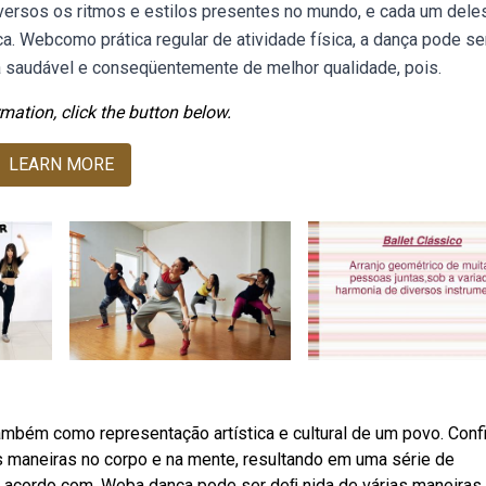
versos os ritmos e estilos presentes no mundo, e cada um dele
ca. Webcomo prática regular de atividade física, a dança pode s
a saudável e conseqüentemente de melhor qualidade, pois.
mation, click the button below.
LEARN MORE
mbém como representação artística e cultural de um povo. Confi
as maneiras no corpo e na mente, resultando em uma série de
e acordo com. Weba dança pode ser deﬁ nida de várias maneiras,