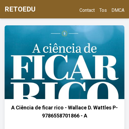
RETOEDU
Contact
Tos
DMCA
A Ciência de ficar rico - Wallace D. Wattles P-
9786558701866 - A