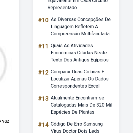
Equivalente Em Cada Circuito
Representado
#10
As Diversas Concepções De
Linguagem Refletem A
Compreensão Multifacetada
#11
Quais As Atividades
Econômicas Citadas Neste
Texto Dos Antigos Egípcios
#12
Comparar Duas Colunas E
Localizar Apenas Os Dados
Correspondentes Excel
#13
Atualmente Encontram-se
Catalogadas Mais De 320 Mil
Espécies De Plantas
o vaz
#14
Código De Erro Samsung
Virus Doctor Dois Leds