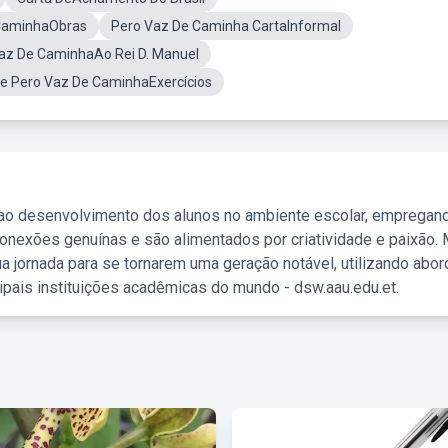
CaminhaObras
Pero Vaz De Caminha CartaInformal
Vaz De CaminhaAo Rei D. Manuel
De Pero Vaz De CaminhaExercícios
 ao desenvolvimento dos alunos no ambiente escolar, empregan
nexões genuínas e são alimentados por criatividade e paixão. 
a jornada para se tornarem uma geração notável, utilizando abo
ipais instituições acadêmicas do mundo - dsw.aau.edu.et.