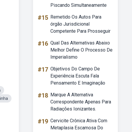
Piscando Simultaneamente
#15
Remetido Os Autos Para
órgão Jurisdicional
Competente Para Prosseguir
#16
Qual Das Alternativas Abaixo
Melhor Define O Processo De
Imperialismo
#17
Objetivos Do Campo De
Experiência Escuta Fala
Pensamento E Imaginação
a
#18
Marque A Alternativa
inha
Correspondente Apenas Para
Radiações Ionizantes.
#19
Cervicite Crônica Ativa Com
Metaplasia Escamosa Do