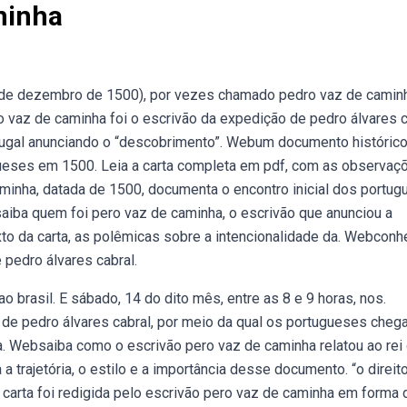
minha
 de dezembro de 1500), por vezes chamado pedro vaz de caminh
 vaz de caminha foi o escrivão da expedição de pedro álvares c
rtugal anunciando o “descobrimento”. Webum documento históric
ugueses em 1500. Leia a carta completa em pdf, com as observaç
aminha, datada de 1500, documenta o encontro inicial dos portu
ebsaiba quem foi pero vaz de caminha, o escrivão que anunciou a
xto da carta, as polêmicas sobre a intencionalidade da. Webconh
 pedro álvares cabral.
brasil. E sábado, 14 do dito mês, entre as 8 e 9 horas, nos.
de pedro álvares cabral, por meio da qual os portugueses cheg
da. Websaiba como o escrivão pero vaz de caminha relatou ao rei
 trajetória, o estilo e a importância desse documento. “o direit
 carta foi redigida pelo escrivão pero vaz de caminha em forma 