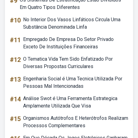
#9
Em Quatro Tipos Diferentes
#10
No Interior Dos Vasos Linfáticos Circula Uma
Substância Denominada Linfa
#11
Empregado De Empresa Do Setor Privado
Exceto De Instituições Financeiras
#12
O Tematica Vida Tem Sido Enfatizado Por
Diversas Propostas Curriculares
#13
Engenharia Social é Uma Tecnica Utilizada Por
Pessoas Mal Intencionadas
#14
Análise Swot é Uma Ferramenta Estrategica
Amplamente Utilizada Que Visa
#15
Organismos Autótrofos E Heterótrofos Realizam
Processos Complementares
Em Que Década Os Jogos Eletrônicos Ganharam