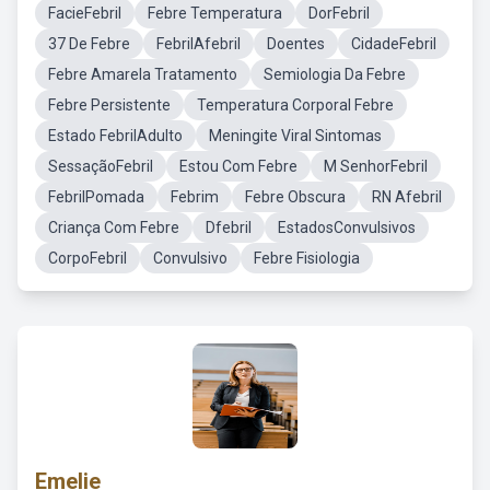
FacieFebril
Febre Temperatura
DorFebril
37 De Febre
FebrilAfebril
Doentes
CidadeFebril
Febre Amarela Tratamento
Semiologia Da Febre
Febre Persistente
Temperatura Corporal Febre
Estado FebrilAdulto
Meningite Viral Sintomas
SessaçãoFebril
Estou Com Febre
M SenhorFebril
FebrilPomada
Febrim
Febre Obscura
RN Afebril
Criança Com Febre
Dfebril
EstadosConvulsivos
CorpoFebril
Convulsivo
Febre Fisiologia
Emelie