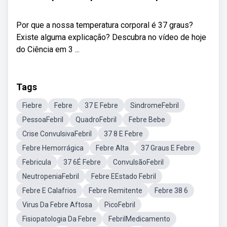
Por que a nossa temperatura corporal é 37 graus?
Existe alguma explicação? Descubra no vídeo de hoje
do Ciência em 3 ...
Tags
Fiebre
Febre
37 E Febre
SindromeFebril
PessoaFebril
QuadroFebril
Febre Bebe
Crise ConvulsivaFebril
37 8 E Febre
Febre Hemorrágica
Febre Alta
37 Graus E Febre
Febricula
37 6É Febre
ConvulsãoFebril
NeutropeniaFebril
Febre EEstado Febril
Febre E Calafrios
Febre Remitente
Febre 38 6
Virus Da Febre Aftosa
PicoFebril
Fisiopatologia Da Febre
FebrilMedicamento