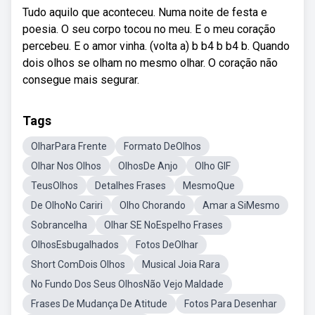
Tudo aquilo que aconteceu. Numa noite de festa e
poesia. O seu corpo tocou no meu. E o meu coração
percebeu. E o amor vinha. (volta a) b b4 b b4 b. Quando
dois olhos se olham no mesmo olhar. O coração não
consegue mais segurar.
Tags
OlharPara Frente
Formato DeOlhos
Olhar Nos Olhos
OlhosDe Anjo
Olho GIF
TeusOlhos
Detalhes Frases
MesmoQue
De OlhoNo Cariri
Olho Chorando
Amar a SiMesmo
Sobrancelha
Olhar SE NoEspelho Frases
OlhosEsbugalhados
Fotos DeOlhar
Short ComDois Olhos
Musical Joia Rara
No Fundo Dos Seus OlhosNão Vejo Maldade
Frases De Mudança De Atitude
Fotos Para Desenhar