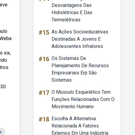
reve
Desvantagens Das
Hidrelétricas E Das
Termelétricas
mulo
#15
As Ações Socioeducativas
. Weba
Destinadas A Jovens E
Adolescentes Infratores
o xix,
#16
Os Sistemas De
indo
Planejamento De Recursos
tros
Empresariais Erp São
Sistemas
 30
#17
O Músculo Esquelético Tem
Funções Relacionadas Com O
Movimento Humano
#18
Escolha A Alternativa
Relacionada A Fatores
e
Externos Em Uma Indústria.