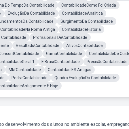
nha Do TempoDa Contabilidade
ContabilidadeComo Foi Criada
e
EvoluçãoDa Contabilidade
ContabilidadeAnalitica
undamentosDa Contabilidade
SurgimentoDa Contabilidade
ContabilidadeNa Roma Antiga
ContabilidadeHistória
 Contabilidade
Profissionais DeContabilidade
mente
ResultadoContabilidade
AtivosContabilidade
ConcontContabilidade
GamaContabilidade
ContabilidadeDe Cust
ontabilidadeGeral 1
E BrasilContabilidade
PrecisãoContabilidade
a
MkfContabilidade
Contabilidad ES Antigas
ade
PedraContabilidade
Quadro EvoluçãoDa Contabilidade
ontabilidadeAntigamente E Hoje
 ao desenvolvimento dos alunos no ambiente escolar, empregan