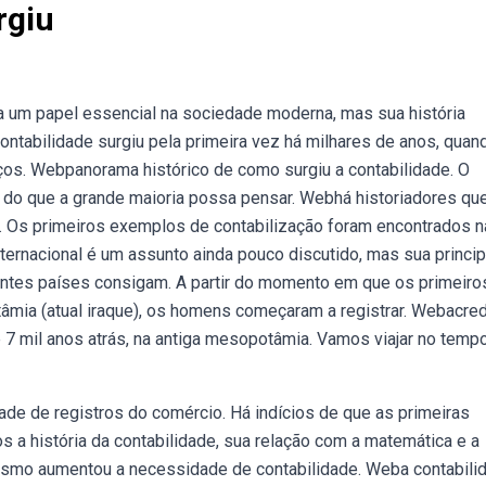
rgiu
 um papel essencial na sociedade moderna, mas sua história
ontabilidade surgiu pela primeira vez há milhares de anos, quan
ços. Webpanorama histórico de como surgiu a contabilidade. O
o do que a grande maioria possa pensar. Webhá historiadores qu
 c. Os primeiros exemplos de contabilização foram encontrados n
nternacional é um assunto ainda pouco discutido, mas sua princip
rentes países consigam. A partir do momento em que os primeiro
âmia (atual iraque), os homens começaram a registrar. Webacred
e 7 mil anos atrás, na antiga mesopotâmia. Vamos viajar no temp
de de registros do comércio. Há indícios de que as primeiras
 a história da contabilidade, sua relação com a matemática e a
alismo aumentou a necessidade de contabilidade. Weba contabili