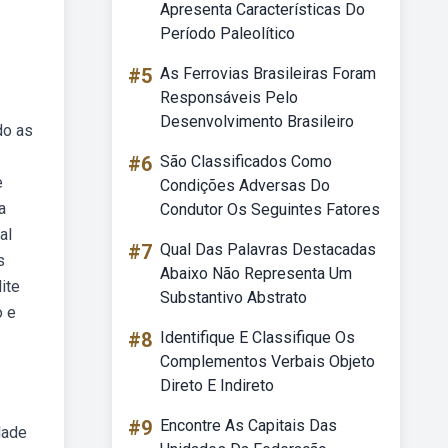
Apresenta Características Do
Período Paleolítico
#5
As Ferrovias Brasileiras Foram
Responsáveis Pelo
Desenvolvimento Brasileiro
do as
#6
São Classificados Como
e
Condições Adversas Do
a
Condutor Os Seguintes Fatores
al
#7
Qual Das Palavras Destacadas
s
Abaixo Não Representa Um
ite
Substantivo Abstrato
o e
#8
Identifique E Classifique Os
Complementos Verbais Objeto
Direto E Indireto
#9
Encontre As Capitais Das
dade