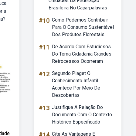
Unidades Da Federação
luca
Brasileira No Caça-palavras
r a
ia?
#10
Como Podemos Contribuir
Para O Consumo Sustentável
Dos Produtos Florestais
#11
De Acordo Com Estudiosos
Do Tema Cidadania Grandes
Retrocessos Ocorreram
#12
Segundo Piaget O
Conhecimento Infantil
Acontece Por Meio De
Descobertas
#13
Justifique A Relação Do
Documento Com O Contexto
Histórico Especificado
idade
#14
Cite As Vantagens E