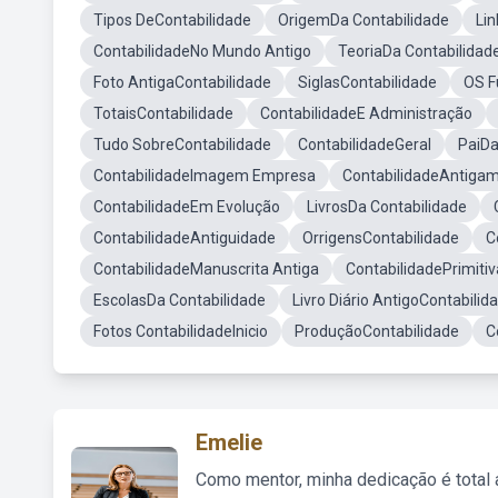
Tipos DeContabilidade
OrigemDa Contabilidade
Li
ContabilidadeNo Mundo Antigo
TeoriaDa Contabilidad
Foto AntigaContabilidade
SiglasContabilidade
OS F
TotaisContabilidade
ContabilidadeE Administração
Tudo SobreContabilidade
ContabilidadeGeral
PaiDa
ContabilidadeImagem Empresa
ContabilidadeAntiga
ContabilidadeEm Evolução
LivrosDa Contabilidade
ContabilidadeAntiguidade
OrrigensContabilidade
C
ContabilidadeManuscrita Antiga
ContabilidadePrimitiv
EscolasDa Contabilidade
Livro Diário AntigoContabilid
Fotos ContabilidadeInicio
ProduçãoContabilidade
C
Emelie
Como mentor, minha dedicação é total