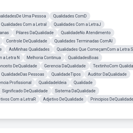
alidadesDe Uma Pessoa
Qualidades ComD
Qualidades Com a LetraI
Qualidades Com a LetraJ
anas
Pilares DaQualidade
QualidadeNo Atendimento
Controle DeQualidade
Qualidades Terminadas ComAl
e
AsMinhas Qualidades
Qualidades Que ComeçamCom a Letra 
 a Letra N
Melhoria Continua
QualidadesBoas
nceito DeQualidade
Gerencia DaQualidade
TextinhoCom Qualid
QualidadeDas Pessoas
QualidadeTipos
Auditor DaQualidade
ncia Profissional
QualidadeIdeia
Qualidade
Significado DeQualidade
Sistema DaQualidade
tivos Com a LetraR
Adjetivo DeQualidade
Principios DeQualidad