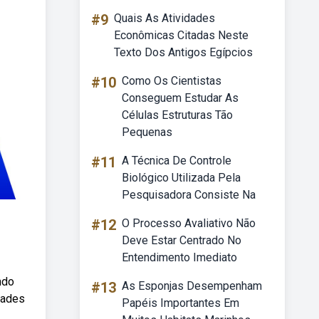
#9
Quais As Atividades
Econômicas Citadas Neste
Texto Dos Antigos Egípcios
#10
Como Os Cientistas
Conseguem Estudar As
Células Estruturas Tão
Pequenas
#11
A Técnica De Controle
Biológico Utilizada Pela
Pesquisadora Consiste Na
#12
O Processo Avaliativo Não
Deve Estar Centrado No
Entendimento Imediato
ndo
#13
As Esponjas Desempenham
dades
Papéis Importantes Em