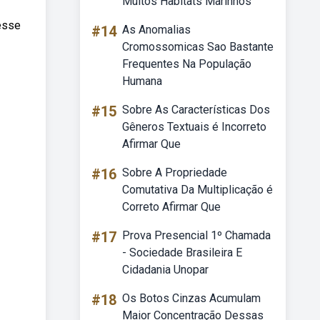
Muitos Habitats Marinhos
 esse
#14
As Anomalias
Cromossomicas Sao Bastante
Frequentes Na População
Humana
#15
Sobre As Características Dos
Gêneros Textuais é Incorreto
Afirmar Que
#16
Sobre A Propriedade
Comutativa Da Multiplicação é
Correto Afirmar Que
#17
Prova Presencial 1º Chamada
- Sociedade Brasileira E
Cidadania Unopar
#18
Os Botos Cinzas Acumulam
Maior Concentração Dessas