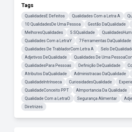
Tags
QualidadesE Defeitos
Qualidades Com a Letra A
Qu
10 QualidadesDe Uma Pessoa
Gestão DaQualidade
MelhoresQualidades
5 SQualidade
QualidadesHum
Qualidades Com a LetraY
7 Ferramentas DaQualidade
Qualidades De TrabladorCom Letra A
Selo DeQualidad
Adjetivos DeQualidade
Qualidades De Uma PessoaCom
QualidadesPara Pessoas
Definição DeQualidade
Co
Atributos DaQualidade
Administracao DaQualidade
QualidadeIntrínseca
CuriosidadesQualidade
Experie
QualidadeConceito PPT
AImportancia Da Qualidade
Qualidade Com a LetraO
Segurança Alimentar
Adje
Diretrizes