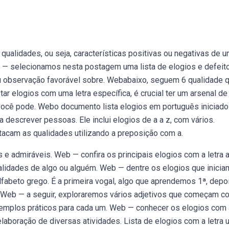
alidades, ou seja, características positivas ou negativas de 
 — selecionamos nesta postagem uma lista de elogios e defeit
ou observação favorável sobre. Webabaixo, seguem 6 qualidade 
ar elogios com uma letra específica, é crucial ter um arsenal de
 você pode. Webo documento lista elogios em português iniciado
a descrever pessoas. Ele inclui elogios de a a z, com vários.
acam as qualidades utilizando a preposição com a.
 e admiráveis. Web — confira os principais elogios com a letra 
ualidades de algo ou alguém. Web — dentre os elogios que inici
o alfabeto grego. É a primeira vogal, algo que aprendemos 1ª, depo
,. Web — a seguir, exploraremos vários adjetivos que começam c
exemplos práticos para cada um. Web — conhecer os elogios com 
elaboração de diversas atividades. Lista de elogios com a letra 