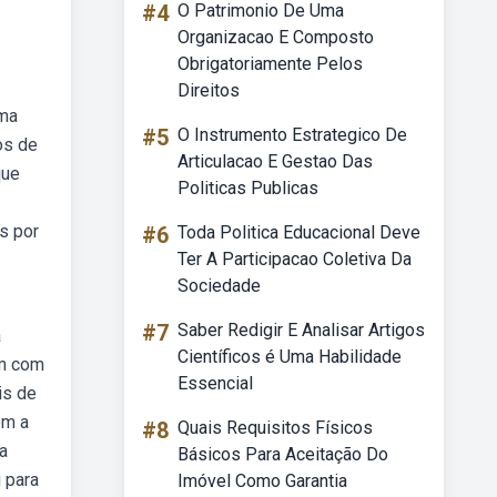
#4
O Patrimonio De Uma
Organizacao E Composto
Obrigatoriamente Pelos
Direitos
uma
#5
O Instrumento Estrategico De
os de
Articulacao E Gestao Das
que
Politicas Publicas
s por
#6
Toda Politica Educacional Deve
Ter A Participacao Coletiva Da
Sociedade
#7
Saber Redigir E Analisar Artigos
a
Científicos é Uma Habilidade
am com
Essencial
is de
om a
#8
Quais Requisitos Físicos
a
Básicos Para Aceitação Do
u para
Imóvel Como Garantia