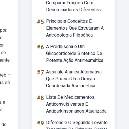
Comparar Frações Com
Denominadores Diferentes
#5
Principais Conceitos E
Elementos Que Estruturam A
por.
Antropologia Filosófica.
 o
or
#6
A Prednisona é Um
 de.
Glicocorticoide Sintético De
ente.
Potente Ação Antirreumática
#7
Assinale A única Alternativa
 Web —
Que Possui Uma Oração
as de
Coordenada Assindética
#8
Lista De Medicamentos
s e
Anticonvulsivantes E
as
Antiparkinsonianos Atualizada
#9
Diferencie O Segundo Levante
 de.