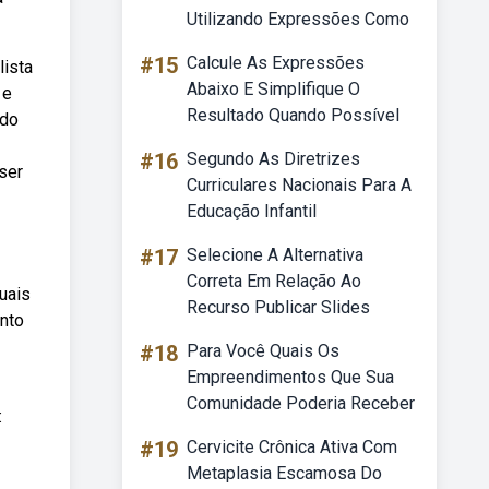
Utilizando Expressões Como
#15
Calcule As Expressões
lista
Abaixo E Simplifique O
 e
Resultado Quando Possível
ndo
#16
Segundo As Diretrizes
ser
Curriculares Nacionais Para A
Educação Infantil
#17
Selecione A Alternativa
Correta Em Relação Ao
uais
Recurso Publicar Slides
ento
#18
Para Você Quais Os
Empreendimentos Que Sua
Comunidade Poderia Receber
:
#19
Cervicite Crônica Ativa Com
Metaplasia Escamosa Do