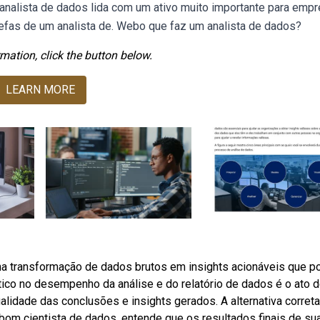
nalista de dados lida com um ativo muito importante para emp
efas de um analista de. Webo que faz um analista de dados?
mation, click the button below.
LEARN MORE
na transformação de dados brutos em insights acionáveis que 
tico no desempenho da análise e do relatório de dados é o ato 
ualidade das conclusões e insights gerados. A alternativa correta
om cientista de dados, entende que os resultados finais de su