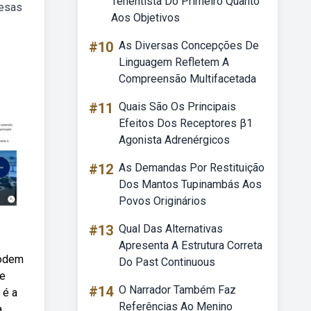
Tenentista Do Primeiro Quanto
resas
Aos Objetivos
#10
As Diversas Concepções De
Linguagem Refletem A
Compreensão Multifacetada
#11
Quais São Os Principais
Efeitos Dos Receptores β1
Agonista Adrenérgicos
#12
As Demandas Por Restituição
Dos Mantos Tupinambás Aos
Povos Originários
#13
Qual Das Alternativas
Apresenta A Estrutura Correta
podem
Do Past Continuous
de
#14
O Narrador Também Faz
 é a
Referências Ao Menino
a