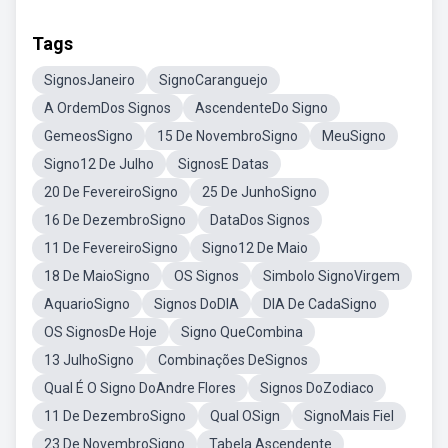
Tags
SignosJaneiro
SignoCaranguejo
A OrdemDos Signos
AscendenteDo Signo
GemeosSigno
15 De NovembroSigno
MeuSigno
Signo12 De Julho
SignosE Datas
20 De FevereiroSigno
25 De JunhoSigno
16 De DezembroSigno
DataDos Signos
11 De FevereiroSigno
Signo12 De Maio
18 De MaioSigno
OS Signos
Simbolo SignoVirgem
AquarioSigno
Signos DoDIA
DIA De CadaSigno
OS SignosDe Hoje
Signo QueCombina
13 JulhoSigno
Combinações DeSignos
Qual É O Signo DoAndre Flores
Signos DoZodiaco
11 De DezembroSigno
Qual OSign
SignoMais Fiel
23 De NovembroSigno
Tabela Ascendente