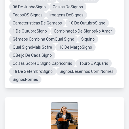
06 De JunhoSigno
Coisas DeSignos
TodosOS Signos
Imagens DeSignos
Caracteristicas De Gemeos
10 De OutubroSigno
1 De OutubroSigno
Combinação De SignosNo Amor
Gêmeos Combina ComQual Signo
Siquino
Qual SignoMais Sofre
16 De MarçoSigno
OBeijo De Cada Signo
Coisas SobreO Signo Capricórnio
Touro E Aquario
18 De SetembroSigno
SignosDesenhos Com Nomes
SignosNomes