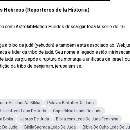
os Hebreos (Reporteros de la Historia)
eon.com/AstrolabMotion Puedes descargar toda la serie de 16
a à tribo de judá (yehudah) e também está associado ao. Webju
rca e líder da tribo de judá. Seu nome e legado estão intrinsec
de judá surgiu após a ruptura da monarquia unificada de israel, q
dição da tribo de benjamim, jerusalém se.
uem Foi JudaNa Bíblia
Palavra BíbliaRei De Juda
iblia Infantil Leao De Juda
Capa Biblia Leado De Juda
 Biblia
Jeorao De Juda
Biblia.com Leao De Juda Feminina
ao De Juda
BíbliaSagrada Leão De Judá
Biblia Do Culto Leão De J