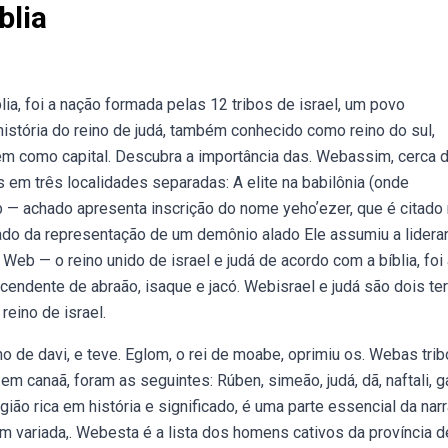
blia
lia, foi a nação formada pelas 12 tribos de israel, um povo
istória do reino de judá, também conhecido como reino do sul,
ém como capital. Descubra a importância das. Webassim, cerca 
em três localidades separadas: A elite na babilônia (onde
— achado apresenta inscrição do nome yehoʼezer, que é citado
 lado da representação de um demônio alado Ele assumiu a lidera
Web — o reino unido de israel e judá de acordo com a bíblia, foi
cendente de abraão, isaque e jacó. Webisrael e judá são dois t
reino de israel.
ho de davi, e teve. Eglom, o rei de moabe, oprimiu os. Webas tri
em canaã, foram as seguintes: Rúben, simeão, judá, dã, naftali, g
gião rica em história e significado, é uma parte essencial da narr
em variada,. Webesta é a lista dos homens cativos da província d