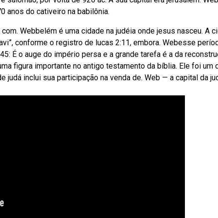
 anos do cativeiro na babilônia.
dá com. Webbelém é uma cidade na judéia onde jesus nasceu. A c
vi”, conforme o registro de lucas 2:11, embora. Webesse perío
45: É o auge do império persa e a grande tarefa é a da reconstr
ma figura importante no antigo testamento da bíblia. Ele foi um 
a de judá inclui sua participação na venda de. Web — a capital da ju