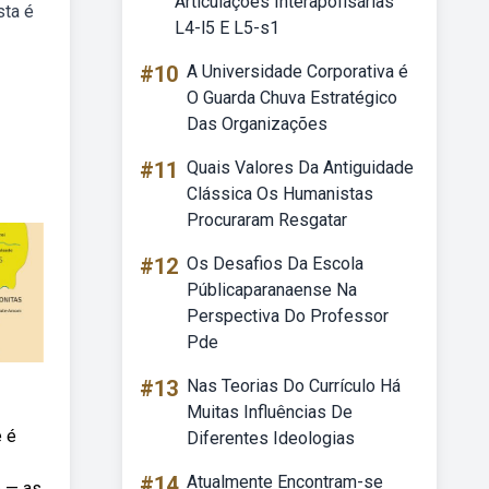
Articulações Interapofisárias
sta é
L4-l5 E L5-s1
#10
A Universidade Corporativa é
O Guarda Chuva Estratégico
Das Organizações
#11
Quais Valores Da Antiguidade
Clássica Os Humanistas
Procuraram Resgatar
#12
Os Desafios Da Escola
Públicaparanaense Na
Perspectiva Do Professor
Pde
#13
Nas Teorias Do Currículo Há
Muitas Influências De
e é
Diferentes Ideologias
#14
Atualmente Encontram-se
b — as