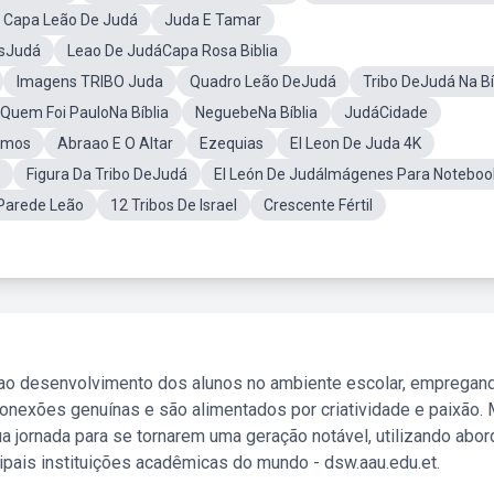
e Capa Leão De Judá
Juda E Tamar
nsJudá
Leao De JudáCapa Rosa Biblia
Imagens TRIBO Juda
Quadro Leão DeJudá
Tribo DeJudá Na Bí
Quem Foi PauloNa Bíblia
NeguebeNa Bíblia
JudáCidade
lmos
Abraao E O Altar
Ezequias
El Leon De Juda 4K
Figura Da Tribo DeJudá
El León De JudáImágenes Para Noteboo
Parede Leão
12 Tribos De Israel
Crescente Fértil
 ao desenvolvimento dos alunos no ambiente escolar, empregan
nexões genuínas e são alimentados por criatividade e paixão. 
a jornada para se tornarem uma geração notável, utilizando abo
ipais instituições acadêmicas do mundo - dsw.aau.edu.et.