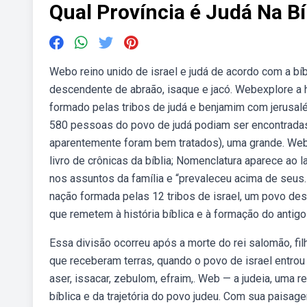
Qual Província é Judá Na Bí
Webo reino unido de israel e judá de acordo com a bíb
descendente de abraão, isaque e jacó. Webexplore a h
formado pelas tribos de judá e benjamim com jerusal
580 pessoas do povo de judá podiam ser encontradas 
aparentemente foram bem tratados), uma grande. Web 
livro de crônicas da bíblia; Nomenclatura aparece ao
nos assuntos da família e “prevaleceu acima de seus. 
nação formada pelas 12 tribos de israel, um povo des
que remetem à história bíblica e à formação do antigo 
Essa divisão ocorreu após a morte do rei salomão, fil
que receberam terras, quando o povo de israel entrou 
aser, issacar, zebulom, efraim,. Web — a judeia, uma re
bíblica e da trajetória do povo judeu. Com sua paisag