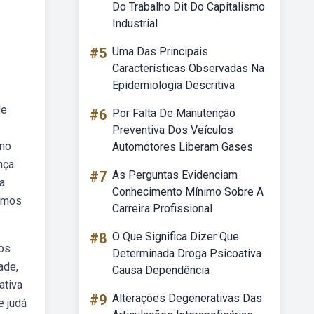
Do Trabalho Dit Do Capitalismo
Industrial
#5
Uma Das Principais
Características Observadas Na
Epidemiologia Descritiva
de
#6
Por Falta De Manutenção
Preventiva Dos Veículos
 no
Automotores Liberam Gases
nça
#7
As Perguntas Evidenciam
 a
Conhecimento Mínimo Sobre A
ermos
Carreira Profissional
#8
O Que Significa Dizer Que
bos
Determinada Droga Psicoativa
ade,
Causa Dependência
ativa
#9
Alterações Degenerativas Das
e judá