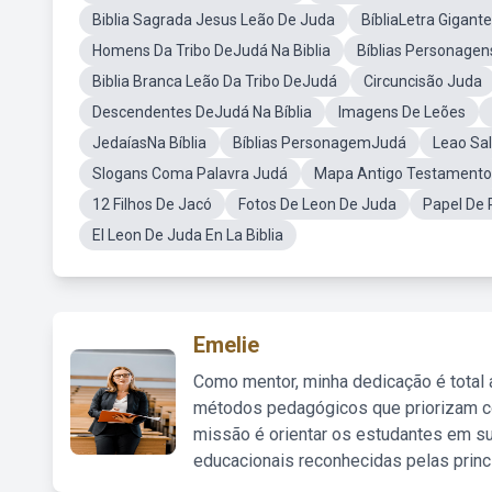
Biblia Sagrada Jesus Leão De Juda
BíbliaLetra Gigant
Homens Da Tribo DeJudá Na Biblia
Bíblias Personage
Biblia Branca Leão Da Tribo DeJudá
Circuncisão Juda
Descendentes DeJudá Na Bíblia
Imagens De Leões
JedaíasNa Bíblia
Bíblias PersonagemJudá
Leao Sa
Slogans Coma Palavra Judá
Mapa Antigo Testamento
12 Filhos De Jacó
Fotos De Leon De Juda
Papel De 
El Leon De Juda En La Biblia
Emelie
Como mentor, minha dedicação é total
métodos pedagógicos que priorizam co
missão é orientar os estudantes em su
educacionais reconhecidas pelas princ