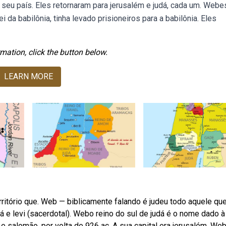
a seu país. Eles retornaram para jerusalém e judá, cada um. Webe
 da babilônia, tinha levado prisioneiros para a babilônia. Eles
mation, click the button below.
LEARN MORE
ritório que. Web — biblicamente falando é judeu todo aquele qu
dá e levi (sacerdotal). Webo reino do sul de judá é o nome dado à
 salomão, por volta de 926 ac. A sua capital era jerusalém. We