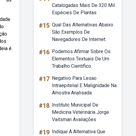
Catalogadas Mais De 320 Mil
Espécies De Plantas
idade
#15
Qual Das Alternativas Abaixo
do
São Exemplos De
ução
Navegadores De Internet.
dos
deia é
#16
Podemos Afirmar Sobre Os
Elementos Textuais De Um
Trabalho Científico
#17
Negativo Para Lesao
Intraepitelial E Malignidade Na
Amostra Analisada
#18
Instituto Municipal De
Medicina Veterinária Jorge
Vaitsman Avaliações
#19
Indique A Alternativa Que