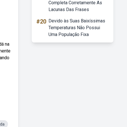
Completa Corretamente As
Lacunas Das Frases
#20
Devido às Suas Baixíssimas
Temperaturas Não Possui
Uma População Fixa
dá na
amente
uando
uda