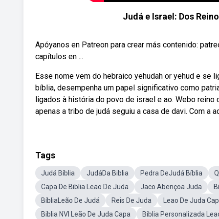
Judá e Israel: Dos Rein
Apóyanos en Patreon para crear más contenido: patr
capítulos en ...
Esse nome vem do hebraico yehudah or yehud e se lig
bíblia, desempenha um papel significativo como patria
ligados à história do povo de israel e ao. Webo reino 
apenas a tribo de judá seguiu a casa de davi. Com a a
Tags
Judá Bíblia
JudáDa Biblia
Pedra DeJudá Bíblia
Q
Capa De Biblia Leao De Juda
Jaco Abençoa Juda
B
BíbliaLeão De Judá
Reis De Juda
Leao De Juda Capa
Biblia NVI Leão De Juda Capa
Biblia Personalizada Le