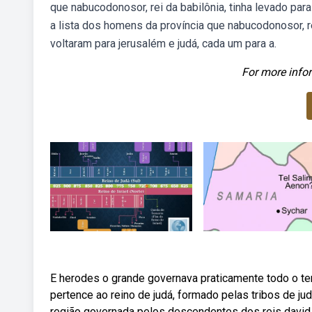
que nabucodonosor, rei da babilônia, tinha levado par
a lista dos homens da província que nabucodonosor, rei
voltaram para jerusalém e judá, cada um para a.
For more infor
E herodes o grande governava praticamente todo o ter
pertence ao reino de judá, formado pelas tribos de ju
região governada pelos descendentes dos reis david e