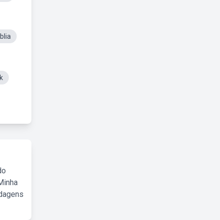
blia
k
do
Minha
rdagens