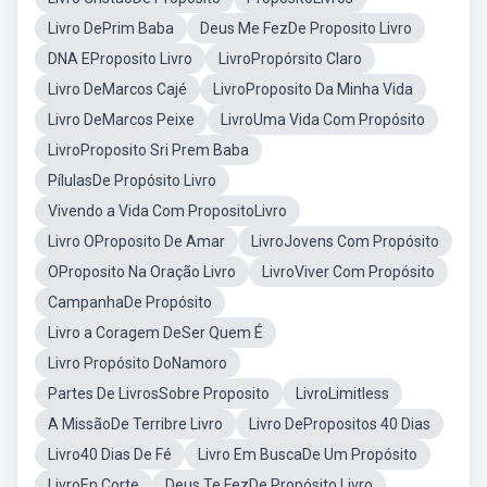
Livro DePrim Baba
Deus Me FezDe Proposito Livro
DNA EProposito Livro
LivroPropórsito Claro
Livro DeMarcos Cajé
LivroProposito Da Minha Vida
Livro DeMarcos Peixe
LivroUma Vida Com Propósito
LivroProposito Sri Prem Baba
PílulasDe Propósito Livro
Vivendo a Vida Com PropositoLivro
Livro OProposito De Amar
LivroJovens Com Propósito
OProposito Na Oração Livro
LivroViver Com Propósito
CampanhaDe Propósito
Livro a Coragem DeSer Quem É
Livro Propósito DoNamoro
Partes De LivrosSobre Proposito
LivroLimitless
A MissãoDe Terribre Livro
Livro DePropositos 40 Dias
Livro40 Dias De Fé
Livro Em BuscaDe Um Propósito
LivroEn Corte
Deus Te FezDe Propósito Livro