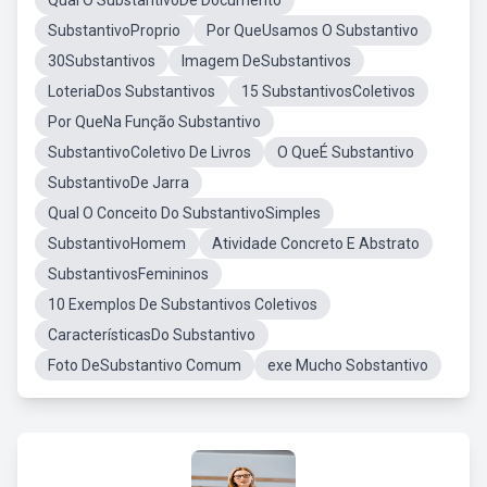
Qual O SubstantivoDe Documento
SubstantivoProprio
Por QueUsamos O Substantivo
30Substantivos
Imagem DeSubstantivos
LoteriaDos Substantivos
15 SubstantivosColetivos
Por QueNa Função Substantivo
SubstantivoColetivo De Livros
O QueÉ Substantivo
SubstantivoDe Jarra
Qual O Conceito Do SubstantivoSimples
SubstantivoHomem
Atividade Concreto E Abstrato
SubstantivosFemininos
10 Exemplos De Substantivos Coletivos
CaracterísticasDo Substantivo
Foto DeSubstantivo Comum
exe Mucho Sobstantivo