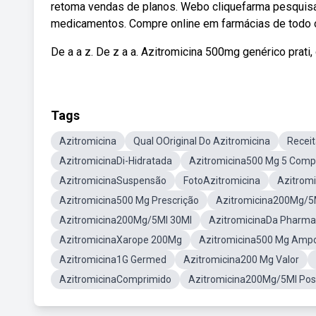
retoma vendas de planos. Webo cliquefarma pesquis
medicamentos. Compre online em farmácias de todo o
De a a z. De z a a. Azitromicina 500mg genérico prati
Tags
Azitromicina
Qual OOriginal Do Azitromicina
Recei
AzitromicinaDi-Hidratada
Azitromicina500 Mg 5 Comp
AzitromicinaSuspensão
FotoAzitromicina
Azitrom
Azitromicina500 Mg Prescrição
Azitromicina200Mg/5
Azitromicina200Mg/5Ml 30Ml
AzitromicinaDa Pharm
AzitromicinaXarope 200Mg
Azitromicina500 Mg Amp
Azitromicina1G Germed
Azitromicina200 Mg Valor
AzitromicinaComprimido
Azitromicina200Mg/5Ml Posol