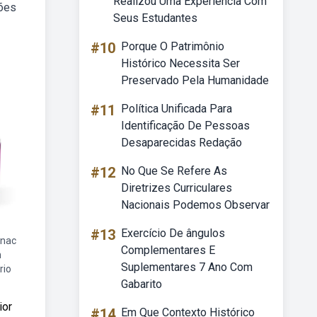
Realizou Uma Experiencia Com
ções
Seus Estudantes
#10
Porque O Patrimônio
Histórico Necessita Ser
Preservado Pela Humanidade
#11
Política Unificada Para
Identificação De Pessoas
Desaparecidas Redação
#12
No Que Se Refere As
Diretrizes Curriculares
Nacionais Podemos Observar
#13
Exercício De ângulos
enac
Complementares E
n
Suplementares 7 Ano Com
rio
Gabarito
ior
#14
Em Que Contexto Histórico