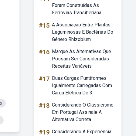
Foram Construídas As
Ferrovias Transiberiana
#15
A Associação Entre Plantas
Leguminosas E Bactérias Do
Gênero Rhizobium
#16
Marque As Alternativas Que
Possam Ser Consideradas
Receitas Variáveis.
#17
Duas Cargas Puntiformes
Igualmente Carregadas Com
Carga Elétrica De 3
o
#18
Considerando O Classicismo
Em Portugal Assinale A
Alternativa Correta
#19
Considerando A Experiência