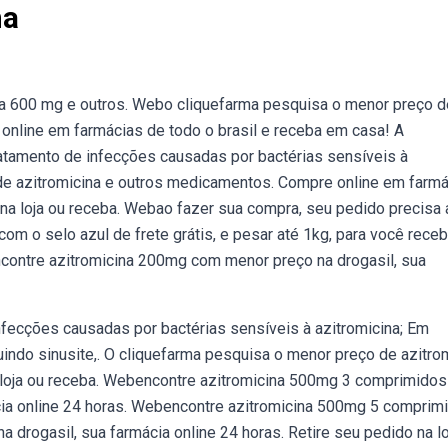
na
na 600 mg e outros. Webo cliquefarma pesquisa o menor preço d
nline em farmácias de todo o brasil e receba em casa! A
ratamento de infecções causadas por bactérias sensíveis à
 de azitromicina e outros medicamentos. Compre online em farm
na loja ou receba. Webao fazer sua compra, seu pedido precisa a
om o selo azul de frete grátis, e pesar até 1kg, para você receb
ontre azitromicina 200mg com menor preço na drogasil, sua
fecções causadas por bactérias sensíveis à azitromicina; Em
ncluindo sinusite,. O cliquefarma pesquisa o menor preço de azitro
loja ou receba. Webencontre azitromicina 500mg 3 comprimidos
cia online 24 horas. Webencontre azitromicina 500mg 5 comprim
drogasil, sua farmácia online 24 horas. Retire seu pedido na lo