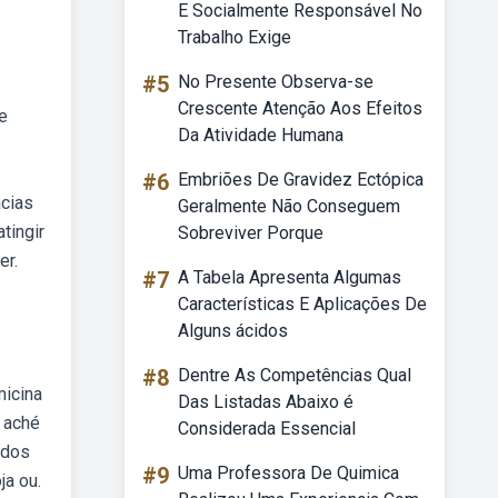
E Socialmente Responsável No
Trabalho Exige
#5
No Presente Observa-se
Crescente Atenção Aos Efeitos
e
Da Atividade Humana
#6
Embriões De Gravidez Ectópica
ácias
Geralmente Não Conseguem
tingir
Sobreviver Porque
er.
#7
A Tabela Apresenta Algumas
Características E Aplicações De
Alguns ácidos
#8
Dentre As Competências Qual
micina
Das Listadas Abaixo é
 aché
Considerada Essencial
idos
#9
Uma Professora De Quimica
ja ou.