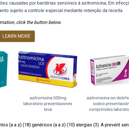
ões causadas por bactérias sensíveis à azitromicina; Em infec
ento sujeito a controle especial mediante retenção da receita.
mation, click the button below.
LEARN MORE
azitromicina 500mg
azitromicina ion diclof
laboratorio presentaciones
sodico presentació
teva
comprimidos laborato
(a a z) (18) genéricos (a a z) (10) alergias (3). A prevent sen