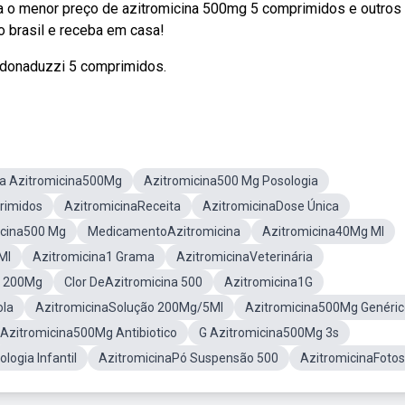
a o menor preço de azitromicina 500mg 5 comprimidos e outros
 brasil e receba em casa!
, donaduzzi 5 comprimidos.
ta Azitromicina500Mg
Azitromicina500 Mg Posologia
rimidos
AzitromicinaReceita
AzitromicinaDose Única
icina500 Mg
MedicamentoAzitromicina
Azitromicina40Mg Ml
Ml
Azitromicina1 Grama
AzitromicinaVeterinária
a 200Mg
Clor DeAzitromicina 500
Azitromicina1G
ola
AzitromicinaSolução 200Mg/5Ml
Azitromicina500Mg Genéric
Azitromicina500Mg Antibiotico
G Azitromicina500Mg 3s
ogia Infantil
AzitromicinaPó Suspensão 500
AzitromicinaFotos