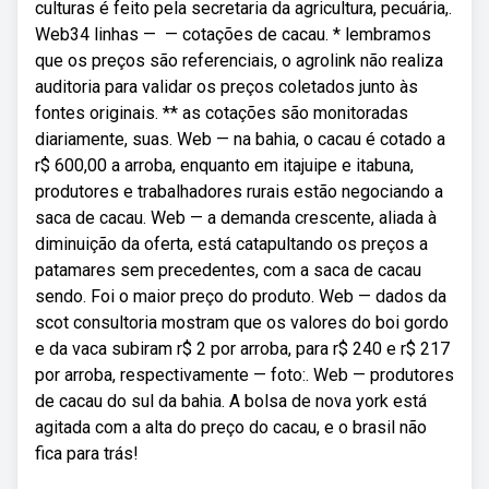
culturas é feito pela secretaria da agricultura, pecuária,.
Web34 linhas — — cotações de cacau. * lembramos
que os preços são referenciais, o agrolink não realiza
auditoria para validar os preços coletados junto às
fontes originais. ** as cotações são monitoradas
diariamente, suas. Web — na bahia, o cacau é cotado a
r$ 600,00 a arroba, enquanto em itajuipe e itabuna,
produtores e trabalhadores rurais estão negociando a
saca de cacau. Web — a demanda crescente, aliada à
diminuição da oferta, está catapultando os preços a
patamares sem precedentes, com a saca de cacau
sendo. Foi o maior preço do produto. Web — dados da
scot consultoria mostram que os valores do boi gordo
e da vaca subiram r$ 2 por arroba, para r$ 240 e r$ 217
por arroba, respectivamente — foto:. Web — produtores
de cacau do sul da bahia. A bolsa de nova york está
agitada com a alta do preço do cacau, e o brasil não
fica para trás!