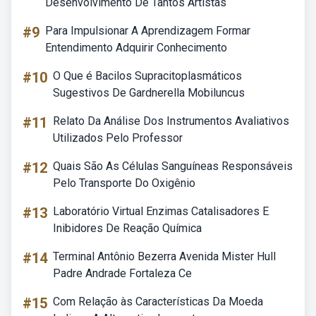
Desenvolvimento De Tantos Artistas
#9
Para Impulsionar A Aprendizagem Formar
Entendimento Adquirir Conhecimento
#10
O Que é Bacilos Supracitoplasmáticos
Sugestivos De Gardnerella Mobiluncus
#11
Relato Da Análise Dos Instrumentos Avaliativos
Utilizados Pelo Professor
#12
Quais São As Células Sanguíneas Responsáveis
Pelo Transporte Do Oxigênio
#13
Laboratório Virtual Enzimas Catalisadores E
Inibidores De Reação Química
#14
Terminal Antônio Bezerra Avenida Mister Hull
Padre Andrade Fortaleza Ce
#15
Com Relação às Características Da Moeda