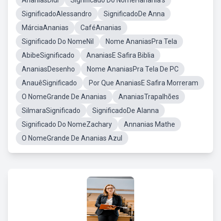
AnaniasDidi
Significado Do NomeHanania's
SignificadoAlessandro
SignificadoDe Anna
MárciaAnanias
CaféAnanias
Significado Do NomeNil
Nome AnaniasPra Tela
AbibeSignificado
AnaniasE Safira Biblia
AnaniasDesenho
Nome AnaniasPra Tela De PC
AnauêSignificado
Por Que AnaniasE Safira Morreram
O NomeGrande De Ananias
AnaniasTrapalhões
SilmaraSignificado
SignificadoDe Alanna
Significado Do NomeZachary
Annanias Mathe
O NomeGrande De Ananias Azul