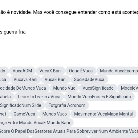
não é novidade. Mas você consegue entender como está acont
 guerra fria.
ado
VucaADM
VucaX Bani
Oque ÉVuca
Mundo VucaExemp
Vuca
Vucavs Bani
VucaE Bani
SociedadeVuca
locidade DoMundo Vuca
Mundo Vuc
VucsSignificado
Modelo
Tabela
Learn to Live in aVuca
Mundo VucaFrases E Significado
SignificadoNum Slide
Fotgrafia Acronom
net
GameVuca
Mundo Vuco
Movimento VucaMapa Mental
ença Entre Mundo VucaE Mundo Bani
obre O Papel DosGestores Atuais Para Sobreviver Num Ambiente Vuc