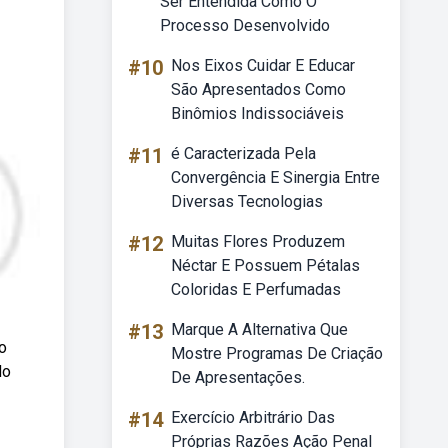
Ser Entendida Como O
Processo Desenvolvido
#10
Nos Eixos Cuidar E Educar
São Apresentados Como
Binômios Indissociáveis
#11
é Caracterizada Pela
Convergência E Sinergia Entre
Diversas Tecnologias
#12
Muitas Flores Produzem
Néctar E Possuem Pétalas
Coloridas E Perfumadas
#13
Marque A Alternativa Que
o
Mostre Programas De Criação
do
De Apresentações.
#14
Exercício Arbitrário Das
Próprias Razões Ação Penal