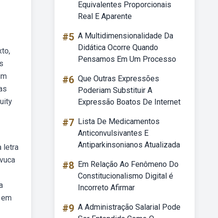
Equivalentes Proporcionais
Real E Aparente
#5
A Multidimensionalidade Da
Didática Ocorre Quando
to,
Pensamos Em Um Processo
s
 um
#6
Que Outras Expressões
as
Poderiam Substituir A
uity
Expressão Boatos De Internet
#7
Lista De Medicamentos
Anticonvulsivantes E
Antiparkinsonianos Atualizada
 letra
bvuca
#8
Em Relação Ao Fenômeno Do
Constitucionalismo Digital é
a
Incorreto Afirmar
s em
#9
A Administração Salarial Pode