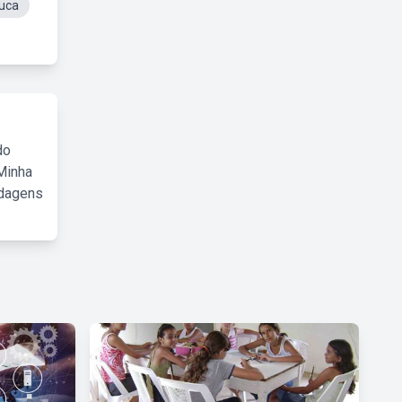
uca
do
Minha
rdagens