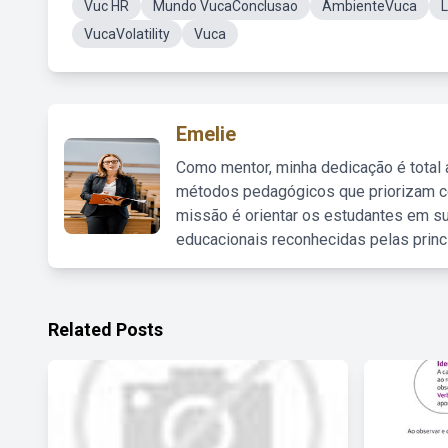
Vuc HR
Mundo VucaConclusao
AmbienteVuca
VucaVolatility
Vuca
Emelie
Como mentor, minha dedicação é total
métodos pedagógicos que priorizam co
missão é orientar os estudantes em su
educacionais reconhecidas pelas princ
Related Posts