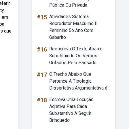
eferir
Pública Ou Privada
nty
#15
Atividades Sistema
o em
Reprodutor Masculino E
eba
Feminino 5o Ano Com
is que
Gabarito
#16
Reescreva O Texto Abaixo
Substituindo Os Verbos
Grifados Pelo Passado
#17
O Trecho Abaixo Que
Pertence A Tipologia
Dissertativa Argumentativa é
#18
Escreva Uma Locução
Adjetiva Para Cada
Substantivo A Seguir
Brinquedo