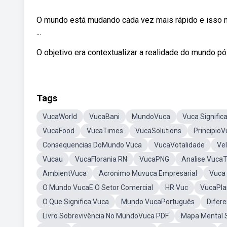
O mundo está mudando cada vez mais rápido e isso 
...
O objetivo era contextualizar a realidade do mundo pós
Tags
VucaWorld
VucaBani
MundoVuca
Vuca Signific
VucaFood
VucaTimes
VucaSolutions
Principio
Consequencias DoMundo Vuca
VucaVotalidade
Ve
Vucau
VucaFlorania RN
VucaPNG
Analise Vuca
AmbientVuca
Acronimo Muvuca Empresarial
Vuca 
O Mundo VucaE O Setor Comercial
HR Vuc
VucaPla
O Que Significa Vuca
Mundo VucaPortuguês
Difer
Livro Sobrevivência No MundoVuca PDF
Mapa Mental S