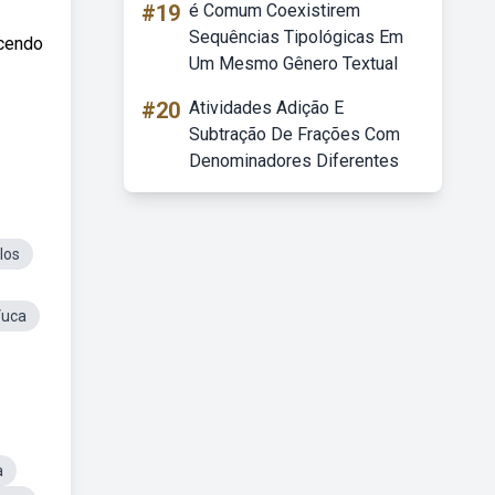
#19
é Comum Coexistirem
Sequências Tipológicas Em
ecendo
Um Mesmo Gênero Textual
#20
Atividades Adição E
Subtração De Frações Com
Denominadores Diferentes
los
Vuca
a