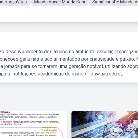
LiderançaVuca
Mundo VucaE Mundo Bani
SignificadoDe Mundo V
 ao desenvolvimento dos alunos no ambiente escolar, empregan
nexões genuínas e são alimentados por criatividade e paixão. 
a jornada para se tornarem uma geração notável, utilizando abo
ipais instituições acadêmicas do mundo - dsw.aau.edu.et.