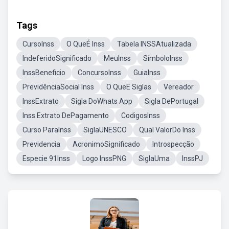
Tags
CursoInss
O QueÉ Inss
Tabela INSSAtualizada
IndeferidoSignificado
MeuInss
SímboloInss
InssBeneficio
ConcursoInss
GuiaInss
PrevidênciaSocial Inss
O QueE Siglas
Vereador
InssExtrato
Sigla DoWhats App
Sigla DePortugal
Inss Extrato DePagamento
CodigosInss
Curso ParaInss
SiglaUNESCO
Qual ValorDo Inss
Previdencia
AcronimoSignificado
Introspecção
Especie 91Inss
Logo InssPNG
SiglaUma
InssPJ