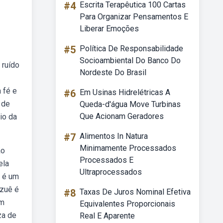
#4
Escrita Terapêutica 100 Cartas
Para Organizar Pensamentos E
Liberar Emoções
#5
Política De Responsabilidade
Socioambiental Do Banco Do
 ruído
Nordeste Do Brasil
 fé e
#6
Em Usinas Hidrelétricas A
 de
Queda-d'água Move Turbinas
Que Acionam Geradores
io da
#7
Alimentos In Natura
Minimamente Processados
ão
Processados E
ela
Ultraprocessados
ê é um
uzuê é
#8
Taxas De Juros Nominal Efetiva
em
Equivalentes Proporcionais
za de
Real E Aparente