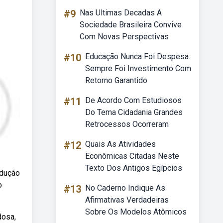
#9
Nas Ultimas Decadas A
Sociedade Brasileira Convive
Com Novas Perspectivas
#10
Educação Nunca Foi Despesa.
Sempre Foi Investimento Com
Retorno Garantido
#11
De Acordo Com Estudiosos
Do Tema Cidadania Grandes
Retrocessos Ocorreram
#12
Quais As Atividades
Econômicas Citadas Neste
Texto Dos Antigos Egípcios
adução
o
#13
No Caderno Indique As
Afirmativas Verdadeiras
Sobre Os Modelos Atômicos
dosa,