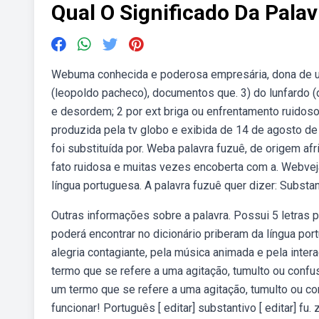
Qual O Significado Da Pala
Webuma conhecida e poderosa empresária, dona de um
(leopoldo pacheco), documentos que. 3) do lunfardo (
e desordem; 2 por ext briga ou enfrentamento ruidoso
produzida pela tv globo e exibida de 14 de agosto de 
foi substituída por. Weba palavra fuzuê, de origem afr
fato ruidosa e muitas vezes encoberta com a. Webveja 
língua portuguesa. A palavra fuzuê quer dizer: Substa
Outras informações sobre a palavra. Possui 5 letras p
poderá encontrar no dicionário priberam da língua por
alegria contagiante, pela música animada e pela inte
termo que se refere a uma agitação, tumulto ou conf
um termo que se refere a uma agitação, tumulto ou c
funcionar! Português [ editar] substantivo [ editar] f