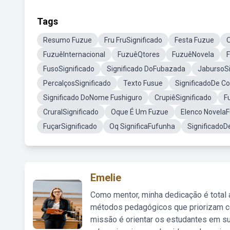
Tags
Resumo Fuzue
Fru FruSignificado
Festa Fuzue
O
FuzuêInternacional
FuzuêQtores
FuzuêNovela
FusoSignificado
Significado DoFubazada
JabursoSi
PercalçosSignificado
Texto Fusue
SignificadoDe C
Significado DoNome Fushiguro
CrupiêSignificado
F
CruralSignificado
Oque É Um Fuzue
Elenco Novela
FuçarSignificado
Oq SignificaFufunha
SignificadoD
Emelie
Como mentor, minha dedicação é total
métodos pedagógicos que priorizam co
missão é orientar os estudantes em su