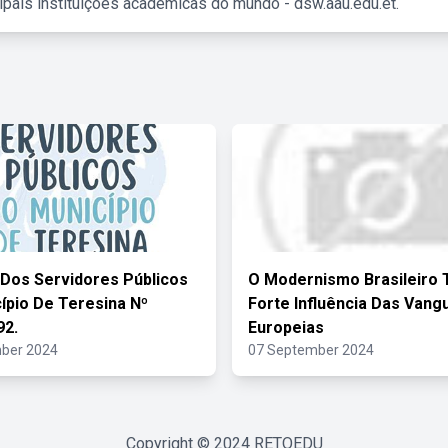
ipais instituições acadêmicas do mundo - dsw.aau.edu.et.
 Dos Servidores Públicos
O Modernismo Brasileiro 
ípio De Teresina Nº
Forte Influência Das Vang
92.
Europeias
ber 2024
07 September 2024
Copyright © 2024
RETOEDU