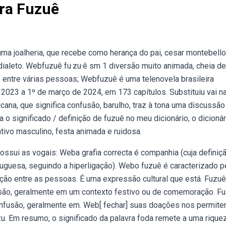
vra Fuzuê
a joalheria, que recebe como herança do pai, cesar montebello
dialeto. Webfuzuê fu·zu·ê sm 1 diversão muito animada, cheia de
 entre várias pessoas; Webfuzuê é uma telenovela brasileira
2023 a 1º de março de 2024, em 173 capítulos. Substituiu vai na
icana, que significa confusão, barulho, traz à tona uma discussão
o significado / definição de fuzuê no meu dicionário, o dicionár
ntivo masculino, festa animada e ruidosa.
ossui as vogais: Weba grafia correcta é companhia (cuja definiç
tuguesa, seguindo a hiperligação). Webo fuzuê é caracterizado p
ração entre as pessoas. É uma expressão cultural que está. Fuzu
usão, geralmente em um contexto festivo ou de comemoração. F
onfusão, geralmente em. Web[ fechar] suas doações nos permit
u. zu. Em resumo, o significado da palavra foda remete a uma rique