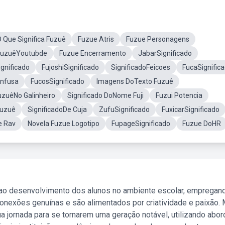
 Que Significa Fuzuê
Fuzue Atris
Fuzue Personagens
FuzuêYoutubde
Fuzue Encerramento
JabarSignificado
gnificado
FujoshiSignificado
SignificadoFeicoes
FucaSignific
onfusa
FucosSignificado
Imagens DoTexto Fuzuê
uzuêNo Galinheiro
Significado DoNome Fuji
Fuzui Potencia
Fuzuê
SignificadoDe Cuja
ZufuSignificado
FuxicarSignificado
e Rav
Novela Fuzue Logotipo
FupageSignificado
Fuzue DoHR
 ao desenvolvimento dos alunos no ambiente escolar, empregan
nexões genuínas e são alimentados por criatividade e paixão. 
a jornada para se tornarem uma geração notável, utilizando abo